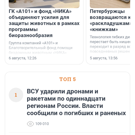
ГК «А101» и фонд «НИКА»
Петербуржцы
объединяют усилия для
возвращаются к
защиты животных в рамках
«раскладушкам» 
программы
«книжкам»
биоразнообразия
Технология гибких дисп
перестает быть нишевы
Группа компаний «А101» и
переходит в разряд вос
Благотворительный фонд помощи
повседневных решений
бездомным животным «НИКА»
заключили соглашение о
6 августа, 12:26
5 августа, 13:56
стратегическом сотрудничестве.
ТОП 5
ВСУ ударили дронами и
1
ракетами по одиннадцати
регионам России. Власти
сообщили о погибших и раненых
109 010