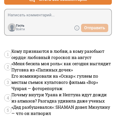
Гость
Отправить
Войти
Кому признаются в любви, а кому разобьют
1
сердце: любовный гороскоп на август
«Меня бесила моя роль»: как сегодня выглядит
2
Пуговка из «Папиных дочек»
Его номинировали на «Оскар»: гуляем по
3
местам съемок культового фильма «Вор»
Чухрая — фоторепортаж
Почему внутри Урана и Нептуна идут дожди
4
из алмазов? Разгадка удивила даже ученых
«Дед разбушевался»: SHAMAN довел Мизулину
5
— что он натворил