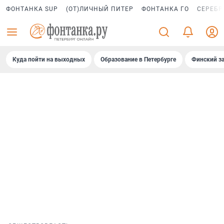
ФОНТАНКА SUP
(ОТ)ЛИЧНЫЙ ПИТЕР
ФОНТАНКА ГО
СЕРЕБР
Куда пойти на выходных
Образование в Петербурге
Финский за