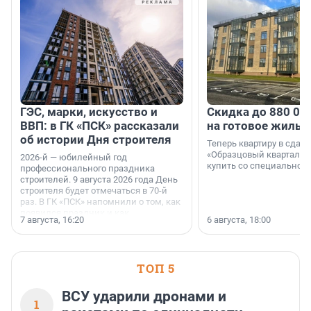
ГЭС, марки, искусство и
Скидка до 880 00
ВВП: в ГК «ПСК» рассказали
на готовое жильё
об истории Дня строителя
Теперь квартиру в сда
«Образцовый квартал 1
2026-й — юбилейный год
купить со специальной 
профессионального праздника
строителей. 9 августа 2026 года День
строителя будет отмечаться в 70-й
раз. В ГК «ПСК» напомнили о том, как
появился праздник и как
7 августа, 16:20
6 августа, 18:00
поменялась роль строительства.
ТОП 5
ВСУ ударили дронами и
1