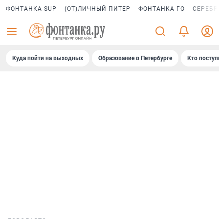
ФОНТАНКА SUP
(ОТ)ЛИЧНЫЙ ПИТЕР
ФОНТАНКА ГО
СЕРЕБР
Куда пойти на выходных
Образование в Петербурге
Кто поступ