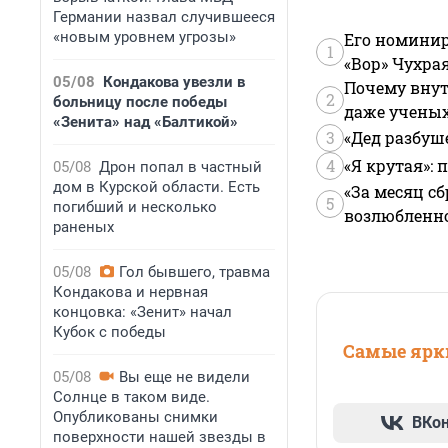
Германии назвал случившееся
«новым уровнем угрозы»
Его номинир
1
«Вор» Чухра
05/08
Кондакова увезли в
Почему внут
2
больницу после победы
даже учены
«Зенита» над «Балтикой»
3
«Дед разбуш
4
«Я крутая»:
05/08
Дрон попал в частный
дом в Курской области. Есть
«За месяц сб
5
погибший и несколько
возлюбленной
раненых
05/08
Гол бывшего, травма
Кондакова и нервная
концовка: «Зенит» начал
Кубок с победы
Самые ярки
05/08
Вы еще не видели
Солнце в таком виде.
Опубликованы снимки
ВКо
поверхности нашей звезды в