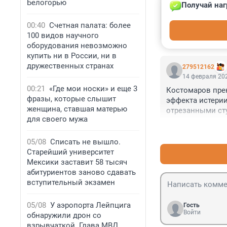
Белогорью
Получай наг
Очень неприятно
парковки,платны
00:40
Счетная палата: более
транспорта,пото
100 видов научного
вредители от ко
оборудования невозможно
занят поборами,
купить ни в России, ни в
перемещение люд
дружественных странах
279512162
дармоедов и без
14 февраля 202
00:21
«Где мои носки» и еще 3
Костомаров прек
фразы, которые слышит
эффекта истерии.
женщина, ставшая матерью
отрезанными сту
для своего мужа
умудрился прожит
подойду за помо
устарели как Т-64
05/08
Списать не вышло.
Старейший университет
Мексики заставит 58 тысяч
абитуриентов заново сдавать
вступительный экзамен
05/08
У аэропорта Лейпцига
Гость
Войти
обнаружили дрон со
взрывчаткой. Глава МВД