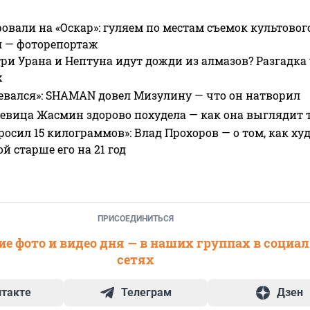
овали на «Оскар»: гуляем по местам съемок культово
я — фоторепортаж
ри Урана и Нептуна идут дожди из алмазов? Разгадка
х
евался»: SHAMAN довел Мизулину — что он натворил
 певица Жасмин здорово похудела — как она выглядит 
росил 15 килограммов»: Влад Прохоров — о том, как худе
 старше его на 21 год
ПРИСОЕДИНИТЬСЯ
е фото и видео дня — в наших группах в социа
сетях
нтакте
Телеграм
Дзен