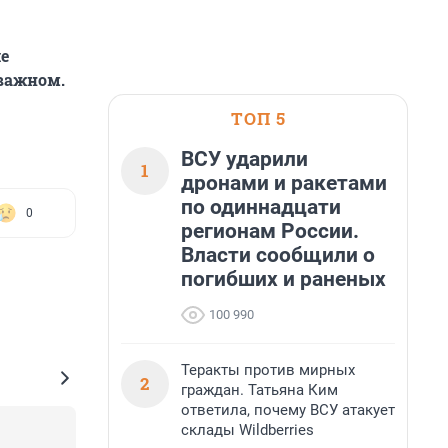
е
 важном.
ТОП 5
ВСУ ударили
1
дронами и ракетами
по одиннадцати
0
регионам России.
Власти сообщили о
погибших и раненых
100 990
Теракты против мирных
2
граждан. Татьяна Ким
ответила, почему ВСУ атакует
склады Wildberries