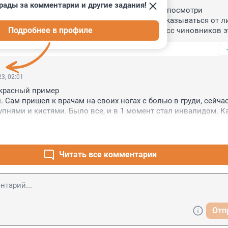
рады за комментарии и другие задания!
 за наш город,вернее за руководство,куда не посмотри 
е,вытесняют людей из города,заставляют отказываться от ли
Подробнее в профиле
м грипп и т.д.помешались на сборе денег ,класс чиновников эт
торых нужно избавляться...Занять нужно реальным трудом все
осталось только в старых фильмах вспоминать про свободное
ей в аэропортах,на вокзалах,по городу,печально...Расплодил
дельников,законотворцев и приспособленцев...
3, 02:01
расный пример 

 Сам пришел к врачам на своих ногах с болью в груди, сейчас
пнями и кистями. Было все, и в 1 момент стал инвалидом. Ка
ь до 46 лет. Я при смерти будут, никогда к врачам не ходил и 
щью. В век информации приходить с специалисту, знания кот
.
Читать все комментарии
Отп