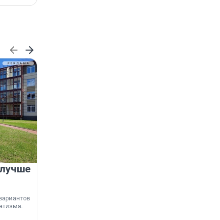
 лучше
Группа Аквилон на 20%
увеличила объём текущего
строительства в
вариантов
Ленинградской области
атизма.