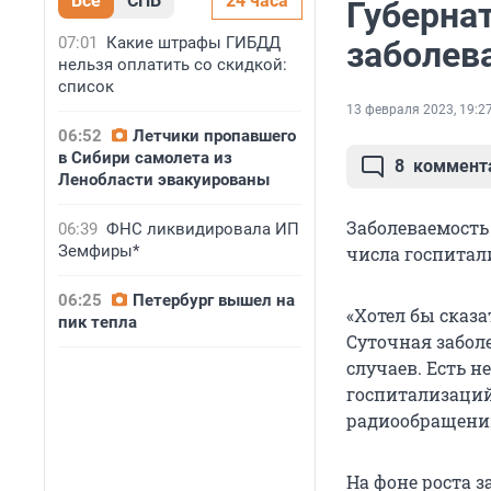
Все
СПБ
24 часа
Губернат
07:01
Какие штрафы ГИБДД
заболев
нельзя оплатить со скидкой:
список
13 февраля 2023, 19:2
06:52
Летчики пропавшего
в Сибири самолета из
8
коммент
Ленобласти эвакуированы
Заболеваемость 
06:39
ФНС ликвидировала ИП
Земфиры*
числа госпитал
06:25
Петербург вышел на
«Хотел бы сказа
пик тепла
Суточная забол
случаев. Есть н
госпитализаций
радиообращении
На фоне роста 