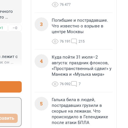
76 477
чного 
о 
Погибшие и пострадавшие.
х кто 
3
Что известно о взрыве в
+1
–0
 
центре Москвы
ось 
76 191
215
 лежит с 
Куда пойти 31 июля–2
4
к он 
августа: праздник флоксов,
не 
«Пространственный сдвиг» у
+1
–0
орого 
Манежа и «Музыка мира»
76 092
7
Галька била в людей,
5
пострадавших грузили в
скорые на лежаках. Что
происходило в Геленджике
равить
после атаки БПЛА