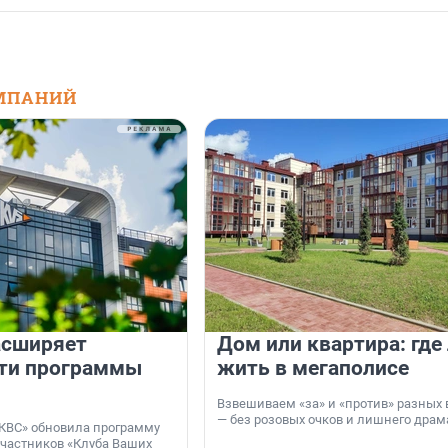
МПАНИЙ
асширяет
Дом или квартира: где
ти программы
жить в мегаполисе
Взвешиваем «за» и «против» разных 
— без розовых очков и лишнего драм
КВС» обновила программу
участников «Клуба Ваших