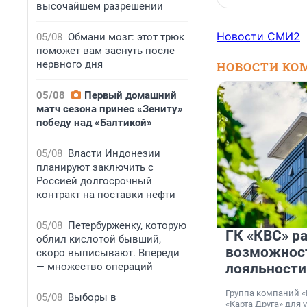
высочайшем разрешении
Новости СМИ2
05/08
Обмани мозг: этот трюк
поможет вам заснуть после
нервного дня
НОВОСТИ КО
05/08
Первый домашний
матч сезона принес «Зениту»
победу над «Балтикой»
05/08
Власти Индонезии
планируют заключить с
Россией долгосрочный
контракт на поставки нефти
05/08
Петербурженку, которую
ГК «КВС» р
облил кислотой бывший,
возможнос
скоро выписывают. Впереди
— множество операций
лояльности
Группа компаний «
05/08
Выборы в
«Карта Друга» для 