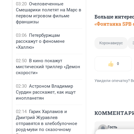
03:20
Очеловеченные
Смешарики полетят на Марс в
первом игровом фильме
Больше интере
франшизы
«Фонтанка SPB o
03:06
Петербуржцам
расскажут о феномене
Коронавирус
«Халлю»
02:50
В кино покажут
0
мистический триллер «Демон
скорости»
Увидели опечатку? В
02:30
Астроном Владимир
Сурдин расскажет, как ищут
инопланетян
02:14
Гарик Харламов и
КОММЕНТАР
Дмитрий Журавлев
отправятся в хлебобулочное
Гость
роуд-муви по сказочному
14 февраля 202