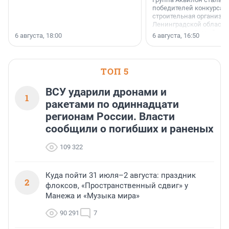
победителей конкурса 
строительная организа
Ленинградской области 
номинации «Самый
6 августа, 18:00
6 августа, 16:50
клиентоориентированн
застройщик Ленинград
области».
ТОП 5
ВСУ ударили дронами и
1
ракетами по одиннадцати
регионам России. Власти
сообщили о погибших и раненых
109 322
Куда пойти 31 июля–2 августа: праздник
2
флоксов, «Пространственный сдвиг» у
Манежа и «Музыка мира»
90 291
7