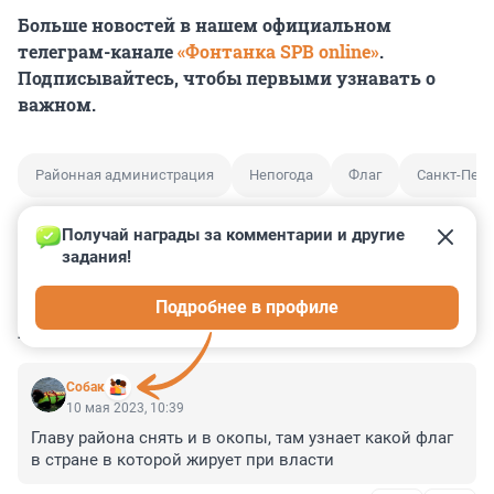
Больше новостей в нашем официальном
телеграм-канале
«Фонтанка SPB online»
.
Подписывайтесь, чтобы первыми узнавать о
важном.
Районная администрация
Непогода
Флаг
Санкт-Пете
Получай награды за комментарии и другие 
задания!
0
0
0
0
0
Подробнее в профиле
КОММЕНТАРИИ
32
Собак
10 мая 2023, 10:39
Главу района снять и в окопы, там узнает какой флаг 
в стране в которой жирует при власти