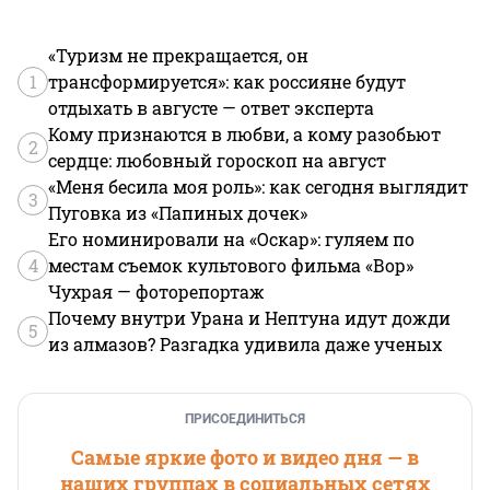
«Туризм не прекращается, он
1
трансформируется»: как россияне будут
отдыхать в августе — ответ эксперта
Кому признаются в любви, а кому разобьют
2
сердце: любовный гороскоп на август
«Меня бесила моя роль»: как сегодня выглядит
3
Пуговка из «Папиных дочек»
Его номинировали на «Оскар»: гуляем по
4
местам съемок культового фильма «Вор»
Чухрая — фоторепортаж
Почему внутри Урана и Нептуна идут дожди
5
из алмазов? Разгадка удивила даже ученых
ПРИСОЕДИНИТЬСЯ
Самые яркие фото и видео дня — в
наших группах в социальных сетях