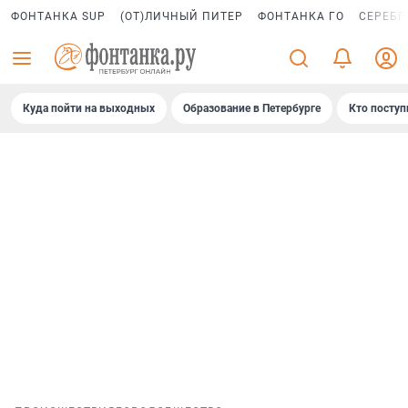
ФОНТАНКА SUP
(ОТ)ЛИЧНЫЙ ПИТЕР
ФОНТАНКА ГО
СЕРЕБР
Куда пойти на выходных
Образование в Петербурге
Кто поступ