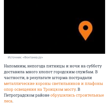
Источник: 
«Фонтанка.ру»
Напомним, непогода пятницы и ночи на субботу
доставила много хлопот городским службам. В
частности, в результате шторма пострадали
металлические короны светильников и плафоны
опор освещения на Троицком мосту
. В
Петроградском районе
обрушились строительные
леса
.