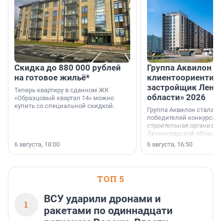
Скидка до 880 000 рублей
Группа Аквилон 
на готовое жильё*
клиентоориентир
застройщик Лени
Теперь квартиру в сданном ЖК
области» 2026
«Образцовый квартал 14» можно
купить со специальной скидкой.
Группа Аквилон стала 
победителей конкурса 
строительная организа
Ленинградской области 
номинации «Самый
6 августа, 18:00
6 августа, 16:50
клиентоориентированн
застройщик Ленинград
области».
ТОП 5
ВСУ ударили дронами и
1
ракетами по одиннадцати