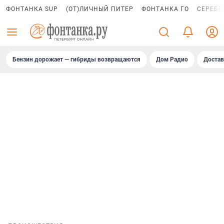
ФОНТАНКА SUP
(ОТ)ЛИЧНЫЙ ПИТЕР
ФОНТАНКА ГО
СЕРЕБР
Бензин дорожает — гибриды возвращаются
Дом Радио
Достав