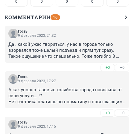
0
0
0
0
0
КОММЕНТАРИИ
16
Гость
9 февраля 2023, 21:32
Да . какой ужас твориться, у нас в городе только 
взорвался тоже целый подъезд и прям тут сразу. 
Такое ощущение что специально. Тоже погибло 8 
человек из них две молодые девушки 22 и 24 и ее 
+0
–0
маленькая дочь 1 год
Гость
9 февраля 2023, 17:27
А как упорно газовые хозяйства города навязывают 
свои услуги....!?

Нет счётчика платишь по нормативу с повышающим 
коэффициентом, не передаёшь показания тоже 
+0
–0
самое...

Не нужен газ придите заглушите и опечатайте, не 
Гость
идут...

9 февраля 2023, 17:15
"Хрущёвкам" по 50 лет домам, газовым трубам 