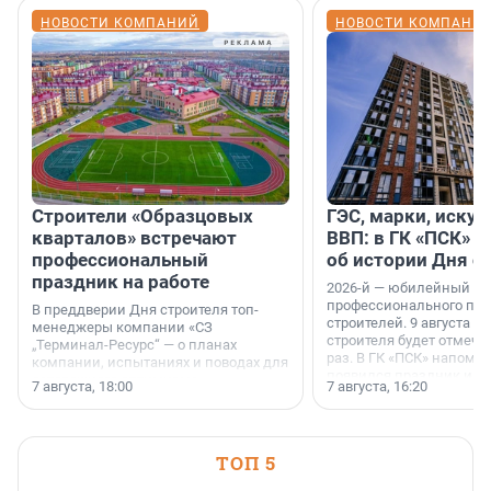
НОВОСТИ КОМПАНИЙ
НОВОСТИ КОМПАНИ
Строители «Образцовых
ГЭС, марки, искус
кварталов» встречают
ВВП: в ГК «ПСК» р
профессиональный
об истории Дня с
праздник на работе
2026-й — юбилейный го
профессионального пр
В преддверии Дня строителя топ-
строителей. 9 августа 2
менеджеры компании «СЗ
строителя будет отмечат
„Терминал-Ресурс“ — о планах
раз. В ГК «ПСК» напомни
компании, испытаниях и поводах для
появился праздник и к
осторожного оптимизма.
7 августа, 18:00
7 августа, 16:20
поменялась роль строит
ТОП 5