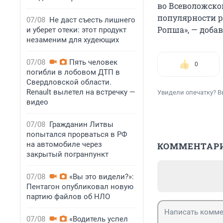
во Всеволожском
популярности р
07/08
Не даст съесть лишнего
Ропша», — доба
и уберет отеки: этот продукт
незаменим для худеющих
07/08
Пять человек
0
погибли в лобовом ДТП в
Свердловской области.
Renault вылетел на встречку —
Увидели опечатку? В
видео
07/08
Гражданин Литвы
попытался прорваться в РФ
на автомобиле через
КОММЕНТАР
закрытый погранпункт
07/08
«Вы это видели?»:
Пентагон опубликовал новую
партию файлов об НЛО
07/08
«Водитель успел