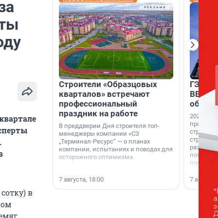
за
еты
оду
Строители «Образцовых
ГЭС, м
кварталов» встречают
ВВП: в
профессиональный
об ист
праздник на работе
2026-й —
 квартале
професси
В преддверии Дня строителя топ-
ксперты
строителе
менеджеры компании «СЗ
строителя
.
„Терминал-Ресурс“ — о планах
раз. В ГК
компании, испытаниях и поводах для
в
появился
осторожного оптимизма.
поменяла
7 августа, 18:00
7 августа,
сотку) в
ком
темяг