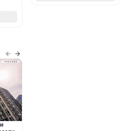
 и
На водоёмах Ленобласти