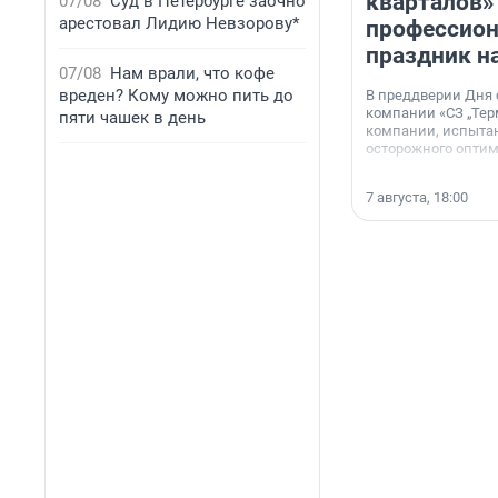
кварталов»
07/08
Суд в Петербурге заочно
арестовал Лидию Невзорову*
профессио
праздник н
07/08
Нам врали, что кофе
вреден? Кому можно пить до
В преддверии Дня
компании «СЗ „Тер
пяти чашек в день
компании, испытан
осторожного опти
7 августа, 18:00