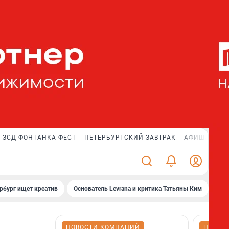
ЗСД ФОНТАНКА ФЕСТ
ПЕТЕРБУРГСКИЙ ЗАВТРАК
АФИША PLUS
рбург ищет креатив
Основатель Levrana и критика Татьяны Ким
Зач
НОВОСТИ КОМПАНИЙ
НОВОС