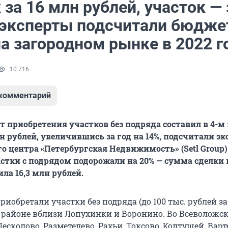
за 16 млн рублей, участок — 
: эксперты подсчитали бюдж
а загородном рынке в 2022 г
10 716
 комментарий
 приобретения участков без подряда составил в 4-м
лн рублей, увеличившись за год на 14%, подсчитали э
о центра «Петербургская Недвижимость» (Setl Group)
стки с подрядом подорожали на 20% — сумма сделки 
ла 16,3 млн рублей.
риобретали участки без подряда (до 100 тыс. рублей за 
районе вблизи Лопухинки и Воронино. Во Всеволожс
есколово, Разметелево, Рахьи, Токсово, Колтушей, Вар