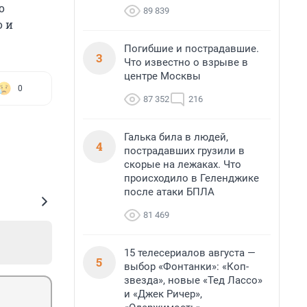
о
89 839
о и
Погибшие и пострадавшие.
3
Что известно о взрыве в
центре Москвы
0
87 352
216
Галька била в людей,
4
пострадавших грузили в
скорые на лежаках. Что
происходило в Геленджике
после атаки БПЛА
81 469
15 телесериалов августа —
5
выбор «Фонтанки»: «Коп-
звезда», новые «Тед Лассо»
и «Джек Ричер»,