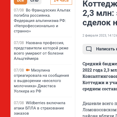
Все
СПБ
24 часа
Коттедж 
07/08
Во Французских Альпах
2,3 млн
погибла россиянка.
сделок н
Федерация альпинизма РФ:
«Непрофессионально и
странно»
2 февраля 2023, 14:12
07/08
Названа профессия,
представители которой реже
Написать
всего умирают от болезни
Альцгеймера
Средний бюджет
2022 года 2,3 м
07/08
Мизулина
отреагировала на сообщения
Консалтинговог
о выдворении «веселого
Коттеджи и уча
молочника» Джастаса
среднем состави
Уолкера из РФ
07/08
Wildberries включила
Дешевле всего п
атаки БПЛА в страхование
Ломоносовском 
заказов
районе вблизи Л