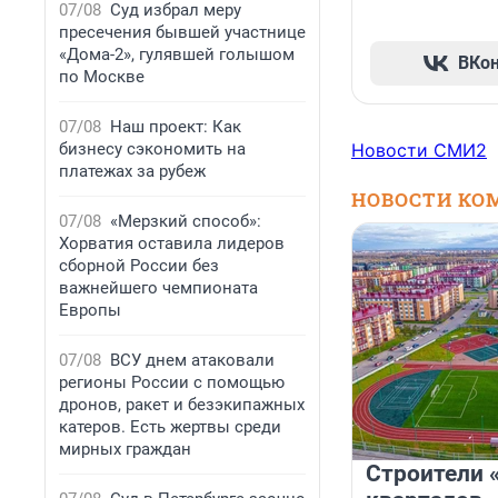
07/08
Суд избрал меру
пресечения бывшей участнице
«Дома-2», гулявшей голышом
ВКо
по Москве
07/08
Наш проект: Как
бизнесу сэкономить на
Новости СМИ2
платежах за рубеж
НОВОСТИ КО
07/08
«Мерзкий способ»:
Хорватия оставила лидеров
сборной России без
важнейшего чемпионата
Европы
07/08
ВСУ днем атаковали
регионы России с помощью
дронов, ракет и безэкипажных
катеров. Есть жертвы среди
мирных граждан
Строители 