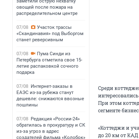
заметили острую нехватку
овощей после пожара на
распределительном центре
07/08
Участок трассы
«Скандинавия» под Выборгом
станет реверсивным
07/08
Пума Синди из
Петербурга отметила свое 15-
летие распаковкой сочного
подарка
07/08
Интернет-заказы в
Среди коттедже
ЕАЭС из-за рубежа станут
интересовались 
дешевле: снижаются ввозные
При этом коттед
пошлины
сегменте бизнес 
07/08
Редакция «России-24»
обратилась в прокуратуру и СК
«Коттеджи и уч
из-за угроз в адрес
до 20 км от КАД
создателей фильма «Колобок»