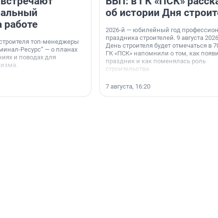
 встречают
ВВП: в ГК «ПСК» расск
нальный
об истории Дня строит
а работе
2026-й — юбилейный год профессио
праздника строителей. 9 августа 2026
 строителя топ-менеджеры
День строителя будет отмечаться в 70
минал-Ресурс“ — о планах
ГК «ПСК» напомнили о том, как появ
иях и поводах для
праздник и как поменялась роль
мизма.
строительства.
7 августа, 16:20