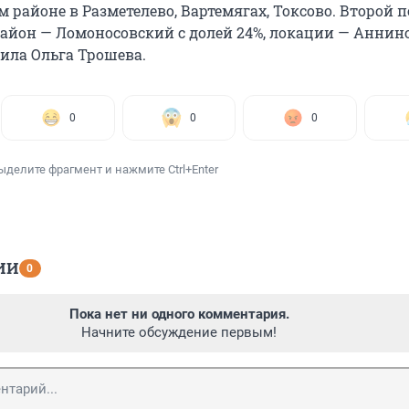
 районе в Разметелево, Вартемягах, Токсово. Второй п
айон — Ломоносовский с долей 24%, локации — Аннин
вила Ольга Трошева.
0
0
0
ыделите фрагмент и нажмите Ctrl+Enter
ИИ
0
Пока нет ни одного комментария.
Начните обсуждение первым!