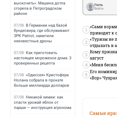
выскочить». Машина дотла
Гость
сгорела в Петроградском
Войти
районе
07/08
В Германии над базой
«Сами корми
1
бундесвера, где обслуживают
приводят к 
ЗРК Patriot, заметили
«Туризм не 
неизвестные дроны
2
отдыхать в а
Кому призна
07/08
Как приготовить
3
август
настоящее мороженое дома: 3
проверенных рецепта
4
«Меня бесил
Его номинир
5
07/08
«Одиссея» Кристофера
«Вор» Чухра
Нолана собрала в прокате
больше миллиарда долларов
07/08
Никакой химии: как
спасти урожай яблок от
парши — инструкция агронома
Самые ярки