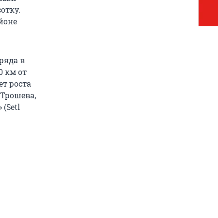
отку.
йоне
ряда в
0 км от
ет роста
 Трошева,
(Setl