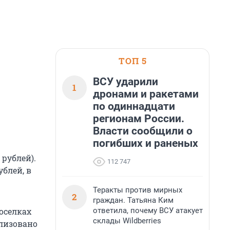
ТОП 5
ВСУ ударили
1
дронами и ракетами
по одиннадцати
регионам России.
Власти сообщили о
погибших и раненых
 рублей).
112 747
ублей, в
Теракты против мирных
2
граждан. Татьяна Ким
ответила, почему ВСУ атакует
оселках
склады Wildberries
ализовано