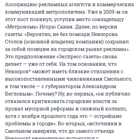
Ассоциацию рекламных агентств и коммерческих
коммуникаций метрополитена. Уже в 2009-м он
этот пост покинул, уступив место совладельцу
«Метронома» Игорю Савви. Далее, по версии
газеты: «Вероятно, не без помощи Невзорова
Столов (основной владелец компании) сохранил
за собой позиции на городском рынке рекламы».
Это предположение «Экспресс-газета» снова
делает — уже от себя. На том основании, что
Невзоров* «может иметь близкие отношения с
высокопоставленными чиновниками Смольного,
в том числе — с губернатором Александром
Бегловым». Почему? Ну, во-первых, «он публично
отказался критиковать городские власти за
провал мусорной реформы и снежный коллапс,
хотя с ноября прошлого года это — острейшие
проблемы в городе». Во-вторых, «источники в
Смольном заверили, что до самого отъезда
Невзоров* еженедельно встречался с