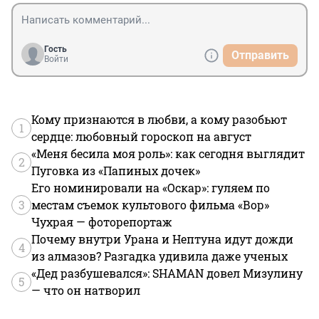
Гость
Отправить
Войти
Кому признаются в любви, а кому разобьют
1
сердце: любовный гороскоп на август
«Меня бесила моя роль»: как сегодня выглядит
2
Пуговка из «Папиных дочек»
Его номинировали на «Оскар»: гуляем по
3
местам съемок культового фильма «Вор»
Чухрая — фоторепортаж
Почему внутри Урана и Нептуна идут дожди
4
из алмазов? Разгадка удивила даже ученых
«Дед разбушевался»: SHAMAN довел Мизулину
5
— что он натворил