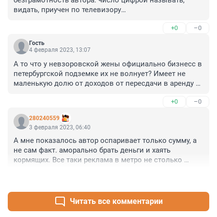
видать, приучен по телевизору

улыбнуло, прям
+0
–0
Гость
4 февраля 2023, 13:07
А то что у невзоровской жены официально бизнесс в 
петербургской подземке их не волнует? Имеет не 
маленькую долю от доходов от пересдачи в аренду 
торговых плошадей.
+0
–0
280240559
3 февраля 2023, 06:40
А мне показалось автор оспаривает только сумму, а 
не сам факт. аморально брать деньги и хаять 
кормящих. Все таки реклама в метро не столько 
бизнес сколько кормушка
+1
–0
Читать все комментарии