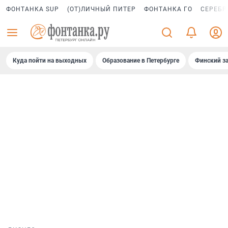
ФОНТАНКА SUP
(ОТ)ЛИЧНЫЙ ПИТЕР
ФОНТАНКА ГО
СЕРЕБР
Куда пойти на выходных
Образование в Петербурге
Финский за