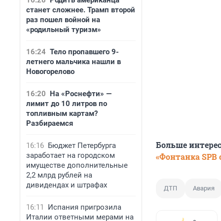
16:28
Родить американца
станет сложнее. Трамп второй
раз пошел войной на
«родильный туризм»
16:24
Тело пропавшего 9-
летнего мальчика нашли в
Новогорелово
16:20
На «Роснефти» —
лимит до 10 литров по
топливным картам?
Разбираемся
Больше интере
16:16
Бюджет Петербурга
заработает на городском
«Фонтанка SPB o
имуществе дополнительные
2,2 млрд рублей на
дивидендах и штрафах
ДТП
Авария
16:11
Испания пригрозила
Италии ответными мерами на