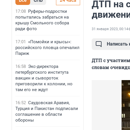
Все
СПБ
24 часа
ДТП на 
17:08
Руферы-подростки
движени
попытались забраться на
крышу Смольного собора
ради фото
31 января 2023, 00:14
17:01
«Помойки и крысы»:
Написать
российского пловца опечалил
Париж
ДТП с участием
16:58
Экс-директора
словам очевидц
петербургского института
вакцин и сывороток
приговорили к колонии, но
там его не ждут
16:52
Саудовская Аравия,
Турция и Пакистан подписали
соглашение в области
обороны