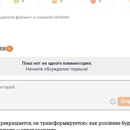
0
0
0
ыделите фрагмент и нажмите Ctrl+Enter
ИИ
0
Пока нет ни одного комментария.
Начните обсуждение первым!
Отп
прекращается, он трансформируется»: как россияне буд
вгусте — ответ эксперта