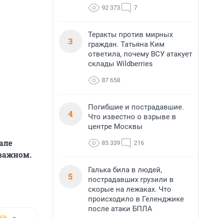
92 373
7
Теракты против мирных
3
граждан. Татьяна Ким
ответила, почему ВСУ атакует
склады Wildberries
87 658
Погибшие и пострадавшие.
4
Что известно о взрыве в
центре Москвы
але
85 339
216
 важном.
Галька била в людей,
5
пострадавших грузили в
скорые на лежаках. Что
происходило в Геленджике
после атаки БПЛА