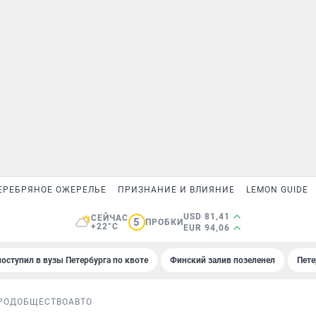
ЕРЕБРЯНОЕ ОЖЕРЕЛЬЕ
ПРИЗНАНИЕ И ВЛИЯНИЕ
LEMON GUIDE
USD 81,41
СЕЙЧАС
5
ПРОБКИ
+22°C
EUR 94,06
поступил в вузы Петербурга по квоте
Финский залив позеленел
Пете
РОД
ОБЩЕСТВО
АВТО