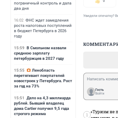
0
пограничный контроль и дала
два дня
Увидели опечатку? В
16:02
ФНС ждет замедления
роста налоговых поступлений
в бюджет Петербурга в 2026
году
КОММЕНТАР
15:59
В Смольном назвали
среднюю зарплату
петербуржцев в 2027 году
15:55
Ленобласть
перетягивает покупателей
новостроек у Петербурга. Рост
за год на 73%
Гость
Войти
15:51
Дело на 4,3 миллиарда
рублей. Бывший владелец
дома Cartier получил 9,5 года
«Туризм не 
строгого режима
1
отдыхать в а