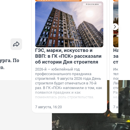
ГЭС, марки, искусство и
На вод
ВВП: в ГК «ПСК» рассказали
зарабо
урга. По
об истории Дня строителя
станци
о.
2026-й — юбилейный год
Инженер
профессионального праздника
телеком-
строителей. 9 августа 2026 года День
популярн
строителя будет отмечаться в 70-й
Ленингра
раз. В ГК «ПСК» напомнили о том, как
станции 
появился праздник и как
Раздолин
поменялась роль строительства.
недалеко
водопада
7 августа, 16:20
7 августа,