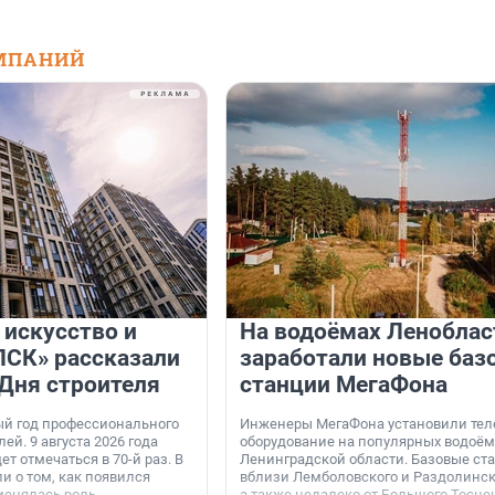
МПАНИЙ
 искусство и
На водоёмах Леноблас
«ПСК» рассказали
заработали новые баз
 Дня строителя
станции МегаФона
ый год профессионального
Инженеры МегаФона установили тел
ей. 9 августа 2026 года
оборудование на популярных водоём
ет отмечаться в 70-й раз. В
Ленинградской области. Базовые ст
и о том, как появился
вблизи Лемболовского и Раздолинско
менялась роль
а также недалеко от Большого Тосне