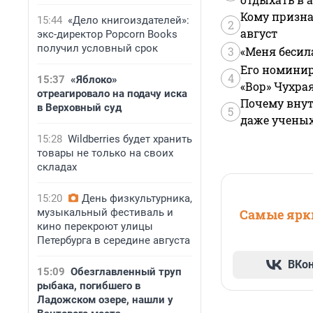
Кому призна
15:44
«Дело книгоиздателей»:
2
август
экс-директор Popcorn Books
получил условный срок
3
«Меня бесил
Его номинир
4
15:37
«Яблоко»
«Вор» Чухра
отреагировало на подачу иска
Почему внут
в Верховный суд
5
даже учены
15:28
Wildberries будет хранить
товары не только на своих
складах
15:20
День физкультурника,
музыкальный фестиваль и
Самые ярки
кино перекроют улицы
Петербурга в середине августа
ВКо
15:09
Обезглавленный труп
рыбака, погибшего в
Ладожском озере, нашли у