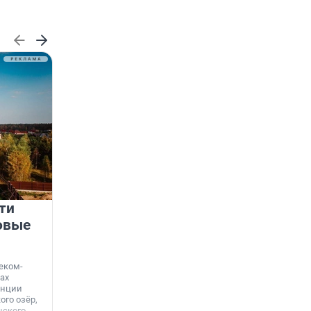
ти
Девелопер как архитектор
овые
добрососедства
Когда-то дворы были местом, где дети играли в
казаков-разбойников до темноты, а взрослые
еком-
обсуждали новости на лавочках. В 1990-е эта
ах
традиция почти исчезла — экономическая
анции
нестабильность и отсутствие ухода за
го озёр,
территориями сделали своё дело.
нского