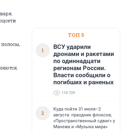
варя.
соцсети
ТОП 5
 полосы,
ВСУ ударили
1
дронами и ракетами
по одиннадцати
регионам России.
няются.
Власти сообщили о
погибших и раненых
110 729
Куда пойти 31 июля–2
2
августа: праздник флоксов,
«Пространственный сдвиг» у
Манежа и «Музыка мира»