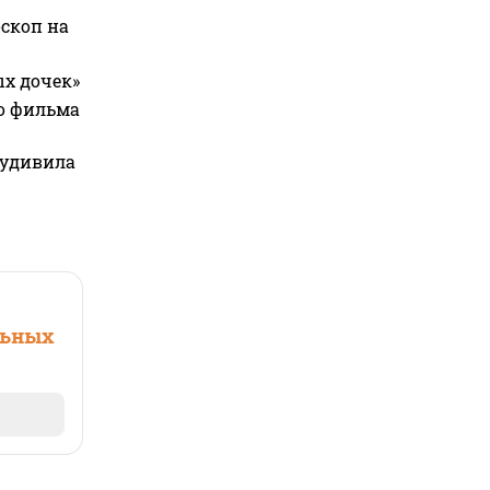
оскоп на
ых дочек»
го фильма
 удивила
льных