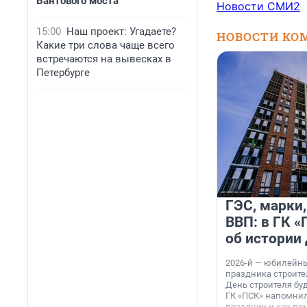
Вантового моста
Новости СМИ2
15:00
Наш проект: Угадаете?
НОВОСТИ КО
Какие три слова чаще всего
встречаются на вывесках в
Петербурге
ГЭС, марки,
ВВП: в ГК 
об истории
2026-й — юбилейн
праздника строител
День строителя буд
ГК «ПСК» напомнил
праздник и как по