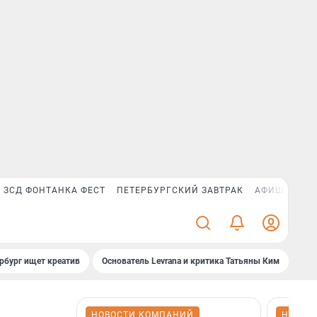
ЗСД ФОНТАНКА ФЕСТ
ПЕТЕРБУРГСКИЙ ЗАВТРАК
АФИША PLUS
рбург ищет креатив
Основатель Levrana и критика Татьяны Ким
Зач
НОВОСТИ КОМПАНИЙ
НОВОС