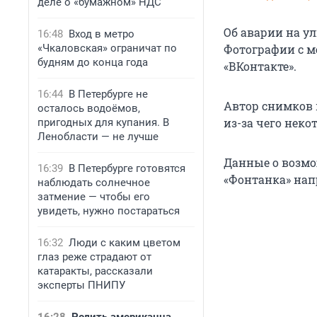
деле о «бумажном» НДС
Об аварии на ул
16:48
Вход в метро
«Чкаловская» ограничат по
Фотографии с м
будням до конца года
«ВКонтакте».
16:44
В Петербурге не
Автор снимков 
осталось водоёмов,
из-за чего нек
пригодных для купания. В
Ленобласти — не лучше
Данные о возмо
16:39
В Петербурге готовятся
«Фонтанка» нап
наблюдать солнечное
затмение — чтобы его
увидеть, нужно постараться
16:32
Люди с каким цветом
глаз реже страдают от
катаракты, рассказали
эксперты ПНИПУ