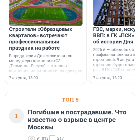
Строители «Образцовых
ГЭС, марки, искус
кварталов» встречают
ВВП: в ГК «ПСК» р
профессиональный
об истории Дня с
праздник на работе
2026-й — юбилейный го
профессионального пр
В преддверии Дня строителя топ-
строителей. 9 августа 2
менеджеры компании «СЗ
строителя будет отмечат
„Терминал-Ресурс“ — о планах
раз. В ГК «ПСК» напомни
компании, испытаниях и поводах для
появился праздник и к
осторожного оптимизма.
7 августа, 18:00
7 августа, 16:20
поменялась роль строит
ТОП 5
Погибшие и пострадавшие. Что
1
известно о взрыве в центре
Москвы
91 813
217