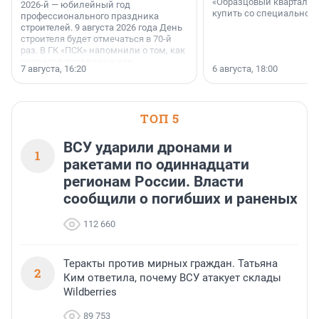
«Образцовый квартал 1
2026-й — юбилейный год
купить со специальной 
профессионального праздника
строителей. 9 августа 2026 года День
строителя будет отмечаться в 70-й
раз. В ГК «ПСК» напомнили о том, как
появился праздник и как
7 августа, 16:20
6 августа, 18:00
поменялась роль строительства.
ТОП 5
ВСУ ударили дронами и
1
ракетами по одиннадцати
регионам России. Власти
сообщили о погибших и раненых
112 660
Теракты против мирных граждан. Татьяна
2
Ким ответила, почему ВСУ атакует склады
Wildberries
89 753