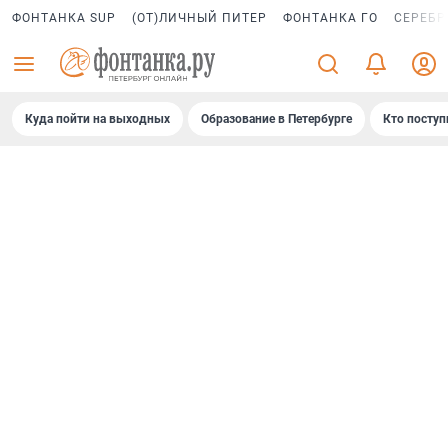
ФОНТАНКА SUP
(ОТ)ЛИЧНЫЙ ПИТЕР
ФОНТАНКА ГО
СЕРЕБР
Куда пойти на выходных
Образование в Петербурге
Кто поступ