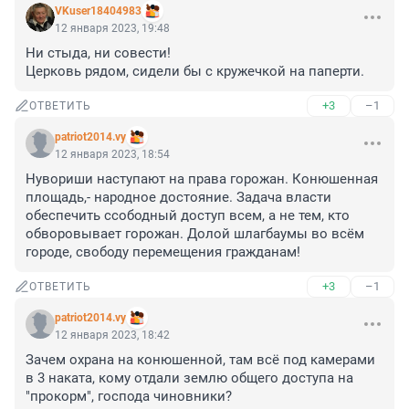
VKuser18404983
12 января 2023, 19:48
Ни стыда, ни совести!

Церковь рядом, сидели бы с кружечкой на паперти.
+3
–1
ОТВЕТИТЬ
patriot2014.vy
12 января 2023, 18:54
Нувориши наступают на права горожан. Конюшенная 
площадь,- народное достояние. Задача власти 
обеспечить ссободный доступ всем, а не тем, кто 
обворовывает горожан. Долой шлагбаумы во всём 
городе, свободу перемещения гражданам!
+3
–1
ОТВЕТИТЬ
patriot2014.vy
12 января 2023, 18:42
Зачем охрана на конюшенной, там всё под камерами 
в 3 наката, кому отдали землю общего доступа на 
"прокорм", господа чиновники?