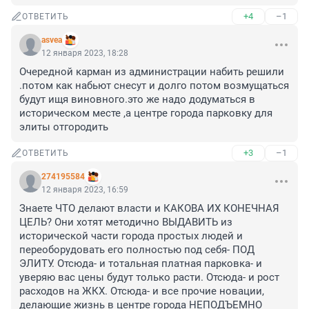
+4
–1
ОТВЕТИТЬ
asvea
12 января 2023, 18:28
Очередной карман из администрации набить решили 
.потом как набьют снесут и долго потом возмущаться 
будут ищя виновного.это же надо додуматься в 
историческом месте ,а центре города парковку для 
элиты отгородить
+3
–1
ОТВЕТИТЬ
274195584
12 января 2023, 16:59
Знаете ЧТО делают власти и КАКОВА ИХ КОНЕЧНАЯ 
ЦЕЛЬ? Они хотят методично ВЫДАВИТЬ из 
исторической части города простых людей и 
переоборудовать его полностью под себя- ПОД 
ЭЛИТУ. Отсюда- и тотальная платная парковка- и 
уверяю вас цены будут только расти. Отсюда- и рост 
расходов на ЖКХ. Отсюда- и все прочие новации, 
делающие жизнь в центре города НЕПОДЪЕМНО 