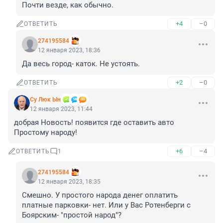
Почти везде, как обычно.
+4
–0
ОТВЕТИТЬ
274195584
12 января 2023, 18:36
Да весь город- каток. Не устоять.
+2
–0
ОТВЕТИТЬ
Су Люк Ын
12 января 2023, 11:44
добрая Новость! появится где оставить авто 
Простому народу!
+6
–4
ОТВЕТИТЬ
1
274195584
12 января 2023, 18:35
Смешно. У простого народа денег оплатить 
платные парковки- нет. Или у Вас Ротенберги с 
Боярским- "простой народ"?