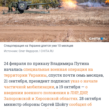
Спецоперация на Украине длится уже 10 месяцев
Источник: 
Олег Федоров / CHITA.RU
24 февраля по приказу Владимира Путина
началась
специальная военная операция на
территории Украины
, спустя почти семь месяцев,
21 сентября, президент подписал
указ о начале
частичной мобилизации
, а 19 октября —
о
введении военного положения в ЛНР, ДНР,
Запорожской и Херсонской областях
. 28 октября
министр обороны Сергей Шойгу
сообщил об