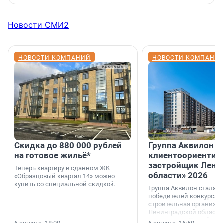
Новости СМИ2
НОВОСТИ КОМПАНИЙ
НОВОСТИ КОМПАНИ
Скидка до 880 000 рублей
Группа Аквилон 
на готовое жильё*
клиентоориентир
застройщик Лени
Теперь квартиру в сданном ЖК
области» 2026
«Образцовый квартал 14» можно
купить со специальной скидкой.
Группа Аквилон стала 
победителей конкурса 
строительная организа
Ленинградской области 
номинации «Самый
6 августа, 18:00
6 августа, 16:50