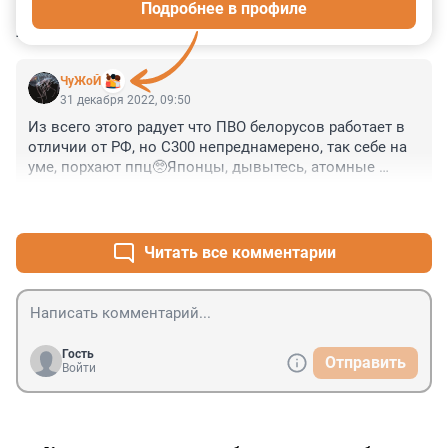
Подробнее в профиле
КОММЕНТАРИИ
1
ЧуЖоЙ
31 декабря 2022, 09:50
Из всего этого радует что ПВО белорусов работает в 
отличии от РФ, но С300 непреднамерено, так себе на 
уме, порхают ппц🥺Японцы, дывытесь, атомные 
бомбы скоро будут непреднамерено падать. Этому 
+0
–0
миру предсказуемый зверёк... ☮️
Читать все комментарии
Гость
Отправить
Войти