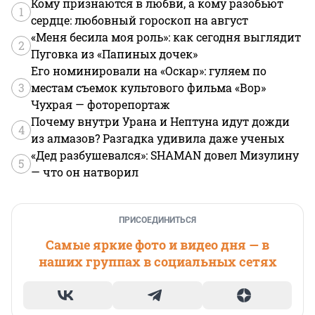
Кому признаются в любви, а кому разобьют
1
сердце: любовный гороскоп на август
«Меня бесила моя роль»: как сегодня выглядит
2
Пуговка из «Папиных дочек»
Его номинировали на «Оскар»: гуляем по
3
местам съемок культового фильма «Вор»
Чухрая — фоторепортаж
Почему внутри Урана и Нептуна идут дожди
4
из алмазов? Разгадка удивила даже ученых
«Дед разбушевался»: SHAMAN довел Мизулину
5
— что он натворил
ПРИСОЕДИНИТЬСЯ
Самые яркие фото и видео дня — в
наших группах в социальных сетях