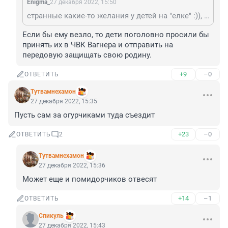
Enigma_
27 декабря 2022, 15:50
странные какие-то желания у детей на "елке" :)), никто айфонов не просит, компов, ноутов и т.п. , какие-то "финансовонезатратные" или просто ВВП так везет? :))
Если бы ему везло, то дети поголовно просили бы 
принять их в ЧВК Вагнера и отправить на 
передовую защищать свою родину.
+9
–0
ОТВЕТИТЬ
Тутвамнеxамoн
27 декабря 2022, 15:35
Пусть сам за огурчиками туда съездит
+23
–0
ОТВЕТИТЬ
2
Тутвамнеxамoн
27 декабря 2022, 15:36
Может еще и помидорчиков отвесят
+14
–1
ОТВЕТИТЬ
Спикуль
27 декабря 2022, 15:43