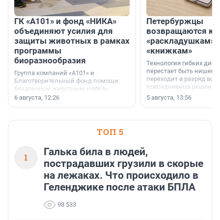
ГК «А101» и фонд «НИКА»
Петербуржцы
объединяют усилия для
возвращаются к
защиты животных в рамках
«раскладушкам» 
программы
«книжкам»
биоразнообразия
Технология гибких дисп
перестает быть нишевы
Группа компаний «А101» и
переходит в разряд вос
Благотворительный фонд помощи
повседневных решений
бездомным животным «НИКА»
заключили соглашение о
6 августа, 12:26
5 августа, 13:56
стратегическом сотрудничестве.
ТОП 5
Галька била в людей,
1
пострадавших грузили в скорые
на лежаках. Что происходило в
Геленджике после атаки БПЛА
98 533