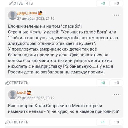
+0
–0
ОТВЕТИТЬ
Дядя_Стёпа
27 декабря 2022, 21:19
Ёлочки зелёные,и на том "спасибо"!

Странные мечты у детей: "Услышать голос Бога" или 
"Пойти в военную академию,чтобы потом воевать за 
элиту,которая отлично отдыхает и кушает".

У пресловутых американских детей так всё 
банально,они просили у деда Джо,покататься на 
коньках со знаменитостью или увидеть кого то из 
них,спеть с ним,приставку PS банальную....а у нас в 
России дети не разбалованные,между прочим!
+0
–0
ОТВЕТИТЬ
Leo.S
27 декабря 2022, 19:12
Как говорил Коля Сопрыкин в Место встречи 
изменить нельзя - "я не курю, но в камере пригодится"
+1
–0
ОТВЕТИТЬ