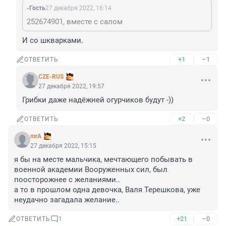
-Гость
27 декабря 2022, 16:14
252674901, вместе с салом
И со шкварками.
+1
–1
ОТВЕТИТЬ
CZE-RUS
27 декабря 2022, 19:57
Грибки даже надёжней огурчиков будут -))
+2
–0
ОТВЕТИТЬ
mrA
27 декабря 2022, 15:15
я бы на месте мальчика, мечтающего побывать в 
военной академии Вооруженных сил, был 
поосторожнее с желаниями..

а то в прошлом одна девочка, Валя Терешкова, уже 
неудачно загадала желание..
+21
–0
ОТВЕТИТЬ
1