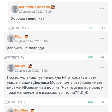
Кот Ученый (не клон)
27 декабря 2022, 15:29
Хорошая девочка)
+2
–11
ОТВЕТИТЬ
Kitezh
27 декабря 2022, 15:05
девочка, не подведи
+33
–0
ОТВЕТИТЬ
Спикуль
27 декабря 2022, 15:03
Про пожелания. Тут неплохую НГ открытку в сети 
увидел: сидит Дедушка Мороз,почту разбирает,читает 
письма- НГ-желания и ворчит:"Ну что ж вы все одно и 
тоже желаете,что я вам,киллер что ли?!" ;))))))
+34
–0
ОТВЕТИТЬ
DanCitizen