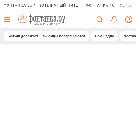
ФОНТАНКА SUP
(ОТ)ЛИЧНЫЙ ПИТЕР
ФОНТАНКА ГО
СЕРЕБР
Бензин дорожает — гибриды возвращаются
Дом Радио
Достав