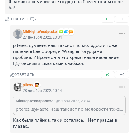
Я сажаю алюминиевые огурцы на брезентовом поле - 
Аа!
+1
–0
ОТВЕТИТЬ
2
MidNightWoodpecker
27 декабря 2022, 23:34
piterez, думаете, наш таксист по молодости тоже 
паленые Lee Cooper, и Wrangler "огурцами" 
пробивал? Вроде он в это время наше население 
ГДРовскими шмотками снабжал.
+2
–0
ОТВЕТИТЬ
piterez
28 декабря 2022, 10:14
MidNightWoodpecker
27 декабря 2022, 23:34
piterez, думаете, наш таксист по молодости тоже паленые Lee Cooper, и Wrangler "огурцами" пробивал? Вроде он в это время наше население ГДРовскими шмотками снабжал.
Как была плёнка, так и осталась... Нет правды в 
глазах...