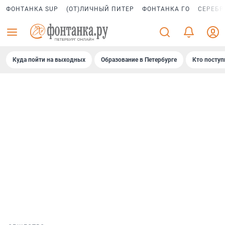
ФОНТАНКА SUP
(ОТ)ЛИЧНЫЙ ПИТЕР
ФОНТАНКА ГО
СЕРЕБР
Куда пойти на выходных
Образование в Петербурге
Кто поступ