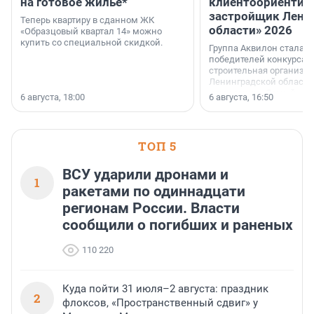
на готовое жильё*
клиентоориентир
застройщик Лени
Теперь квартиру в сданном ЖК
области» 2026
«Образцовый квартал 14» можно
купить со специальной скидкой.
Группа Аквилон стала 
победителей конкурса 
строительная организа
Ленинградской области 
номинации «Самый
6 августа, 18:00
6 августа, 16:50
клиентоориентированн
застройщик Ленинград
области».
ТОП 5
ВСУ ударили дронами и
1
ракетами по одиннадцати
регионам России. Власти
сообщили о погибших и раненых
110 220
Куда пойти 31 июля–2 августа: праздник
2
флоксов, «Пространственный сдвиг» у