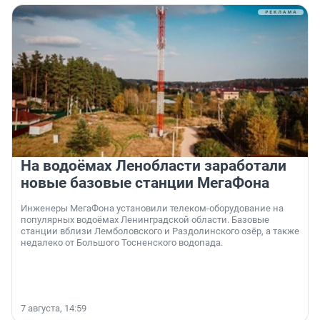
На водоёмах Ленобласти заработали
новые базовые станции МегаФона
Инженеры МегаФона установили телеком-оборудование на
популярных водоёмах Ленинградской области. Базовые
станции вблизи Лемболовского и Раздолинского озёр, а также
недалеко от Большого Тосненского водопада.
7 августа, 14:59