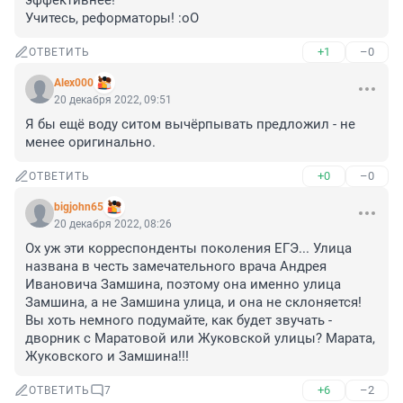
эффективнее!

Учитесь, реформаторы! :оО
+1
–0
ОТВЕТИТЬ
Alex000
20 декабря 2022, 09:51
Я бы ещё воду ситом вычёрпывать предложил - не 
менее оригинально.
+0
–0
ОТВЕТИТЬ
bigjohn65
20 декабря 2022, 08:26
Ох уж эти корреспонденты поколения ЕГЭ... Улица 
названа в честь замечательного врача Андрея 
Ивановича Замшина, поэтому она именно улица 
Замшина, а не Замшина улица, и она не склоняется! 
Вы хоть немного подумайте, как будет звучать - 
дворник с Маратовой или Жуковской улицы? Марата, 
Жуковского и Замшина!!!
+6
–2
ОТВЕТИТЬ
7