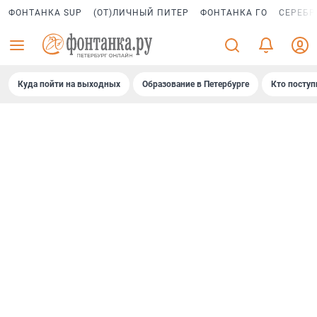
ФОНТАНКА SUP
(ОТ)ЛИЧНЫЙ ПИТЕР
ФОНТАНКА ГО
СЕРЕБР
Куда пойти на выходных
Образование в Петербурге
Кто поступ