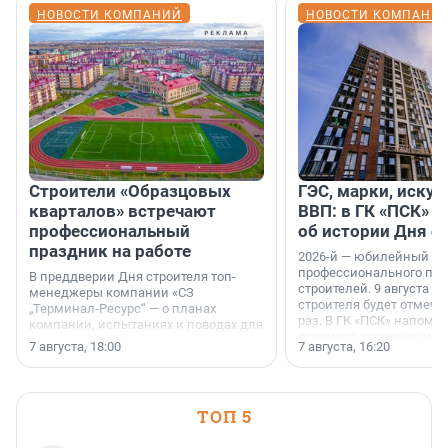
НОВОСТИ КОМПАНИЙ
НОВОСТИ КОМПАНИ
Строители «Образцовых
ГЭС, марки, искус
кварталов» встречают
ВВП: в ГК «ПСК» р
профессиональный
об истории Дня с
праздник на работе
2026-й — юбилейный го
профессионального пр
В преддверии Дня строителя топ-
строителей. 9 августа 2
менеджеры компании «СЗ
строителя будет отмечат
„Терминал-Ресурс“ — о планах
раз. В ГК «ПСК» напомни
компании, испытаниях и поводах для
появился праздник и к
осторожного оптимизма.
7 августа, 18:00
7 августа, 16:20
поменялась роль строит
ТОП 5