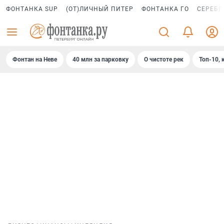
ФОНТАНКА SUP
(ОТ)ЛИЧНЫЙ ПИТЕР
ФОНТАНКА ГО
СЕРЕБР
Фонтан на Неве
40 млн за парковку
О чистоте рек
Топ-10, 