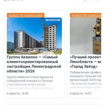
НОВОСТИ КОМПАНИЙ
НОВОСТИ КОМПАНИ
Группа Аквилон — «Самый
«Лучший проект К
клиентоориентированный
Ленобласти — ми
застройщик Ленинградской
«Город Звёзд»
области» 2026
Победителем професси
конкурса «Лучшая стро
Группа Аквилон стала одним из
организация 2025 года»
победителей конкурса «Лучшая
«За лучший проект ком
строительная организация
развития территорий» с
Ленинградской области 2026» в
микрорайон «Город Звёз
номинации «Самый
6 августа, 16:50
6 августа, 16:07
клиентоориентированный
застройщик Ленинградской
области».