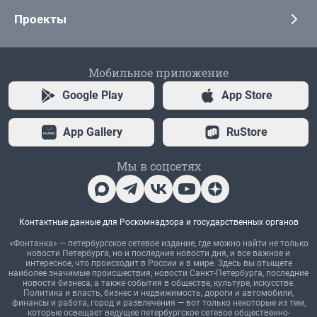
Проекты
Мобильное приложение
Google Play
App Store
App Gallery
RuStore
Мы в соцсетях
Контактные данные для Роскомнадзора и государственных органов
«Фонтанка» — петербургское сетевое издание, где можно найти не только
новости Петербурга, но и последние новости дня, и все важное и
интересное, что происходит в России и в мире. Здесь вы отыщете
наиболее значимые происшествия, новости Санкт-Петербурга, последние
новости бизнеса, а также события в обществе, культуре, искусстве.
Политика и власть, бизнес и недвижимость, дороги и автомобили,
финансы и работа, город и развлечения — вот только некоторые из тем,
которые освещает ведущее петербургское сетевое общественно-