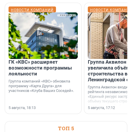
НОВОСТИ КОМПАНИЙ
НОВОСТИ КОМПАНИ
ГК «КВС» расширяет
Группа Аквилон н
возможности программы
увеличила объём 
лояльности
строительства в
Ленинградской о
Группа компаний «КВС» обновила
программу «Карта Друга» для
Группа Аквилон входит 
участников «Клуба Ваших Соседей».
рейтинга независимого
«Единый ресурс застро
объёму текущего строит
Ленинградской области
5 августа, 18:13
5 августа, 17:12
время компания реализу
185 429 кв. метров жиль
больше, чем в 1 квартал
ТОП 5