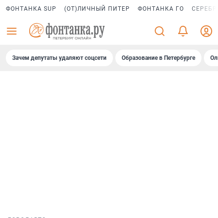
ФОНТАНКА SUP
(ОТ)ЛИЧНЫЙ ПИТЕР
ФОНТАНКА ГО
СЕРЕБР
Зачем депутаты удаляют соцсети
Образование в Петербурге
Ол