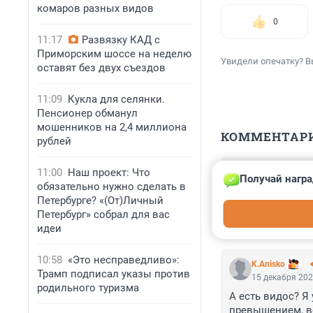
комаров разных видов
0
11:17
Развязку КАД с
Приморским шоссе на неделю
Увидели опечатку? В
оставят без двух съездов
11:09
Кукла для селянки.
Пенсионер обманул
мошенников на 2,4 миллиона
КОММЕНТАР
рублей
Гость
11:00
Наш проект: Что
Получай награ
22 мая 2023, 0
обязательно нужно сделать в
когда же до мот
Петербурге? «(От)Личный
вечером и ночью
Петербург» собрал для вас
идеи
10:58
«Это несправедливо»:
K.Anisko
Трамп подписал указы против
15 декабря 202
родильного туризма
А есть видос? Я 
превышением, во