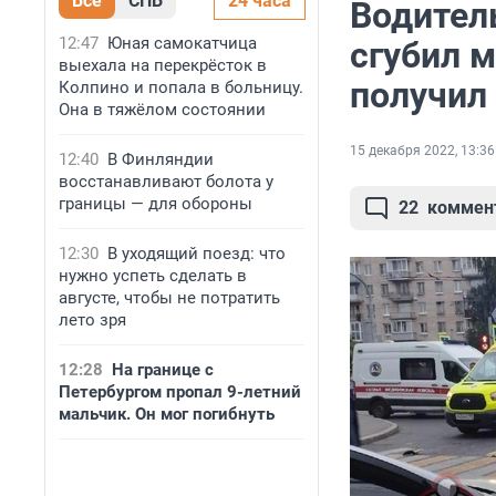
Все
СПБ
24 часа
Водитель
12:47
Юная самокатчица
сгубил 
выехала на перекрёсток в
получил
Колпино и попала в больницу.
Она в тяжёлом состоянии
15 декабря 2022, 13:36
12:40
В Финляндии
восстанавливают болота у
границы — для обороны
22
коммен
12:30
В уходящий поезд: что
нужно успеть сделать в
августе, чтобы не потратить
лето зря
12:28
На границе с
Петербургом пропал 9-летний
мальчик. Он мог погибнуть