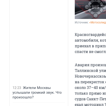
Источник: 
«Мотосолид
Красногвардейс
автомобиля, ко
приехал в прип
спасти не смогл
Авария произош
Таллинской ули
Новочеркасском
на перекресток 
около 37–40 км
12:23
Жители Москвы
услышали громкий звук. Что
только прямо и
произошло?
судов Санкт-Пе
ехал мотоцикл 