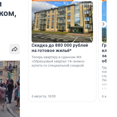
м
ком,
Скидка до 880 000 рублей
Группа
на готовое жильё*
клиен
застро
Теперь квартиру в сданном ЖК
област
«Образцовый квартал 14» можно
купить со специальной скидкой.
Группа А
победите
строител
Ленингра
номинац
клиенто
застройщ
6 августа, 18:00
6 августа,
области»