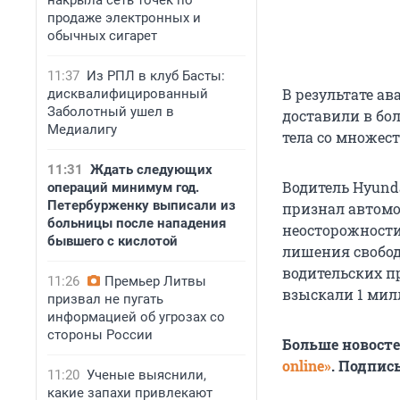
накрыла сеть точек по
продаже электронных и
обычных сигарет
11:37
Из РПЛ в клуб Басты:
В результате а
дисквалифицированный
Заболотный ушел в
доставили в бо
Медиалигу
тела со множес
11:31
Ждать следующих
Водитель Hyunda
операций минимум год.
Петербурженку выписали из
признал автом
больницы после нападения
неосторожности 
бывшего с кислотой
лишения свобод
водительских пр
11:26
Премьер Литвы
взыскали 1 мил
призвал не пугать
информацией об угрозах со
стороны России
Больше новост
online»
. Подпис
11:20
Ученые выяснили,
какие запахи привлекают