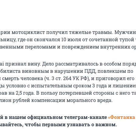
варии мотоциклист получил тяжелые травмы. Мужчин
льницу, где он скончался 10 июля от сочетанной тупо
твенными переломами и повреждением внутренних ор
i признал вину. Дело рассматривалось в особом поряд
обилиста виновным в нарушении ПДД, повлекшем по
смерть человека (ч. 3 ст. 264 УК РФ), и приговорил его 
ы условно с испытательным сроком 3 года и лишени
ав на 2,5 года. В пользу потерпевшей стороны с него 
лион рублей компенсации морального вреда.
ей в нашем официальном телеграм-канале
«Фонтанка
ывайтесь, чтобы первыми узнавать о важном.