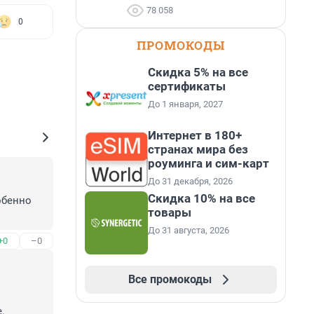
78 058
0
ПРОМОКОДЫ
Скидка 5% на все
сертификаты
До 1 января, 2027
Интернет в 180+
странах мира без
роуминга и сим-карт
До 31 декабря, 2026
Скидка 10% на все
бенно 
товары
До 31 августа, 2026
+0
–0
Все промокоды

