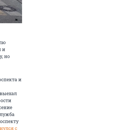
елю
 и
, но
оспекта и
 выехал
рости
жение
служба
роспекту
нулся с