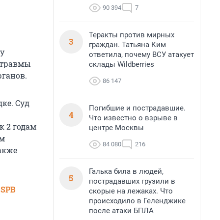
90 394
7
Теракты против мирных
3
граждан. Татьяна Ким
у
ответила, почему ВСУ атакует
й травмы
склады Wildberries
ганов.
86 147
ке. Суд
Погибшие и пострадавшие.
4
Что известно о взрыве в
к 2 годам
центре Москвы
ем
84 080
216
также
Галька била в людей,
5
пострадавших грузили в
 SPB
скорые на лежаках. Что
происходило в Геленджике
после атаки БПЛА