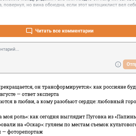
ла, повернул, но вина обоюдна, если этот мотоциклист вел себя 
тоциклистов у нас в стране.

й истории жаль мужика.
Читать все комментарии
Отп
прекращается, он трансформируется»: как россияне буд
вгусте — ответ эксперта
ются в любви, а кому разобьют сердце: любовный гор
а моя роль»: как сегодня выглядит Пуговка из «Папин
овали на «Оскар»: гуляем по местам съемок культово
я — фоторепортаж