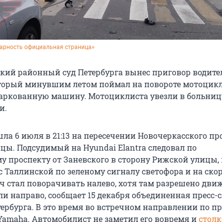
арность официальная страница»
кий районный суд Петербурга вынес приговор водит
торый минувшим летом поймал на повороте мотоцикл
аркованную машину. Мотоциклиста увезли в больницу
и.
ла 6 июля в 21:13 на пересечении Новочеркасского пр
цы. Подсудимый на Hyundai Elantra следовал по
у проспекту от Заневского в сторону Рижской улицы,
с Таллинской по зеленому сигналу светофора и на ско
/ч стал поворачивать налево, хотя там разрешено дви
ли направо, сообщает 15 декабря объединенная пресс-
тербурга. В это время во встречном направлении по п
Yamaha. Автомобилист не заметил его вовремя и
столк