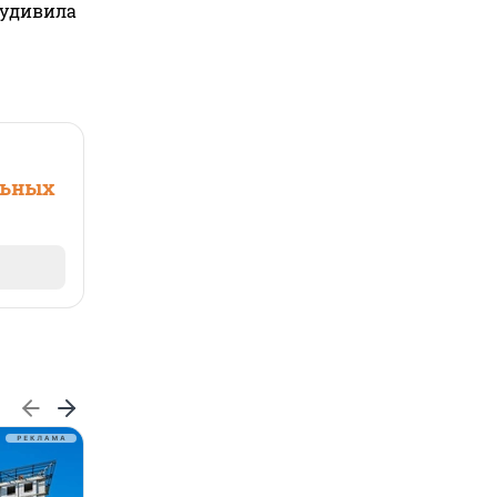
 удивила
льных