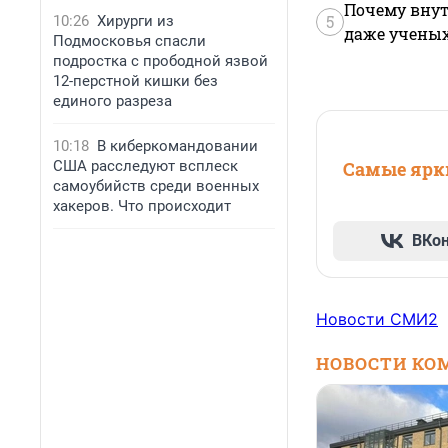
Почему внут
5
10:26
Хирурги из
даже учены
Подмосковья спасли
подростка с прободной язвой
12-перстной кишки без
единого разреза
10:18
В киберкомандовании
США расследуют всплеск
Самые ярки
самоубийств среди военных
хакеров. Что происходит
ВКо
Новости СМИ2
НОВОСТИ КО