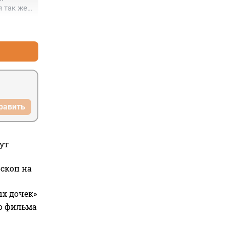
так же, 
+0
–1
равить
ут
оскоп на
ых дочек»
го фильма