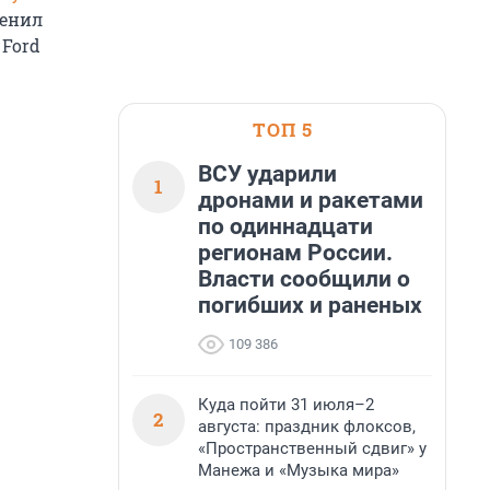
менил
 Ford
ТОП 5
ВСУ ударили
1
дронами и ракетами
по одиннадцати
регионам России.
Власти сообщили о
погибших и раненых
109 386
Куда пойти 31 июля–2
2
августа: праздник флоксов,
«Пространственный сдвиг» у
Манежа и «Музыка мира»