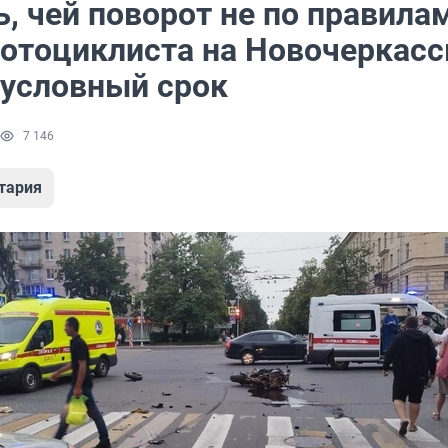
, чей поворот не по правила
мотоциклиста на Новочеркасс
 условный срок
7 146
тария