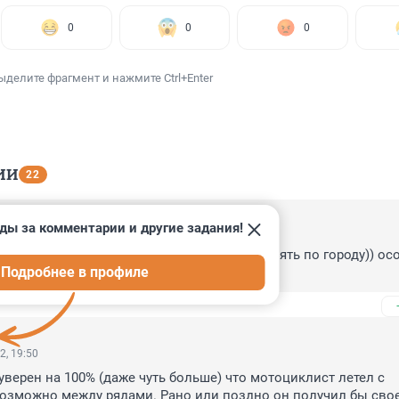
0
0
0
ыделите фрагмент и нажмите Ctrl+Enter
ИИ
22
ды за комментарии и другие задания!
1:11
оциклистов дойдет, что не надо больше гонять по городу)) осо
Подробнее в профиле
, когда люди отдыхают уже
2, 19:50
уверен на 100% (даже чуть больше) что мотоциклист летел с 
зможно между рядами. Рано или поздно он получил бы свое.