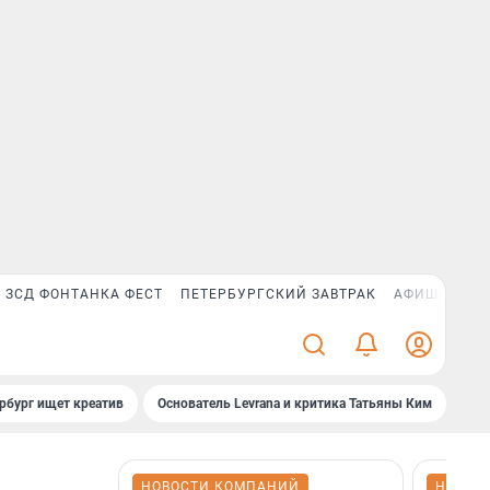
ЗСД ФОНТАНКА ФЕСТ
ПЕТЕРБУРГСКИЙ ЗАВТРАК
АФИША PLUS
рбург ищет креатив
Основатель Levrana и критика Татьяны Ким
Зач
НОВОСТИ КОМПАНИЙ
НОВОС