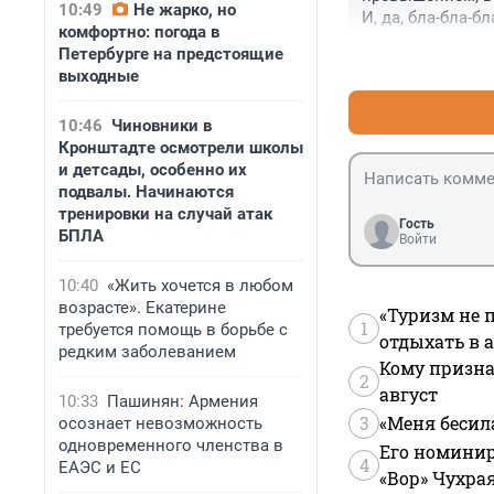
10:49
Не жарко, но
И, да, бла-бла-б
комфортно: погода в
как ведут 90% мо
Петербурге на предстоящие
Мне лично в это
выходные
10:46
Чиновники в
Кронштадте осмотрели школы
и детсады, особенно их
подвалы. Начинаются
тренировки на случай атак
Гость
БПЛА
Войти
10:40
«Жить хочется в любом
возрасте». Екатерине
«Туризм не 
1
требуется помощь в борьбе с
отдыхать в а
редким заболеванием
Кому призна
2
август
10:33
Пашинян: Армения
3
«Меня бесил
осознает невозможность
одновременного членства в
Его номинир
4
ЕАЭС и ЕС
«Вор» Чухра