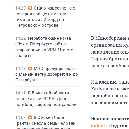
14:29
Стало известно, кто
построит общежитие для
гимнасток за 2 млрд на
Петровском острове
В Минобороны з
14:22
Неработающие из-за
сбоя в Петербурге сайты
организация ку
открывались с VPN. Что это
накопление опы
значит?
Первая бригада
войск в ноябре
14:18
МЧС предупреждает:
сильный ветер доберется и до
Петербурга
Напомним, ране
Earlymusic и э
14:11
В Брянской области —
подробно расска
новые атаки БПЛА. Двое
«необходимость
погибли, шестеро пострадали
14:07
В Омске «Лада
Больше новост
Гранта» снесла семь человек
online»
. Подпис