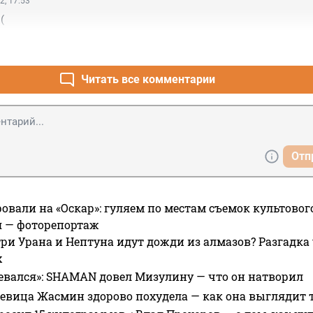
2, 17:53
(
Читать все комментарии
Отп
овали на «Оскар»: гуляем по местам съемок культово
я — фоторепортаж
ри Урана и Нептуна идут дожди из алмазов? Разгадка
х
евался»: SHAMAN довел Мизулину — что он натворил
 певица Жасмин здорово похудела — как она выглядит 