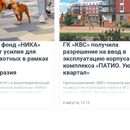
и фонд «НИКА»
ГК «КВС» получила
 усилия для
разрешение на ввод в
вотных в рамках
эксплуатацию корпуса
комплекса «ПАТИО. У
разия
квартал»
А101» и Благотворительный
Группа компаний «КВС» получила р
домным животным «НИКА»
на ввод в эксплуатацию корпуса № 2
ние о стратегическом
проекта «ПАТИО. Уютный квартал»,
расположенного во Всеволожском р
Ленинградской области.
6 августа, 12:15