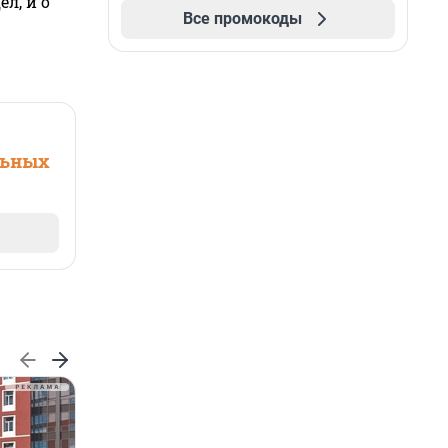
л, и о
Все промокоды
льных