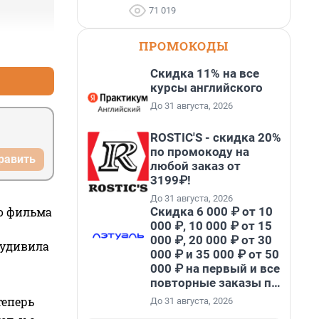
71 019
ПРОМОКОДЫ
+0
–0
Скидка 11% на все
курсы английского
До 31 августа, 2026
ROSTIC'S - скидка 20%
по промокоду на
равить
любой заказ от
3199₽!
До 31 августа, 2026
Скидка 6 000 ₽ от 10
го фильма
000 ₽, 10 000 ₽ от 15
000 ₽, 20 000 ₽ от 30
 удивила
000 ₽ и 35 000 ₽ от 50
000 ₽ на первый и все
повторные заказы по
промокоду НАБЕРИ
теперь
До 31 августа, 2026