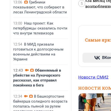
«За месяц сб
13:06
Грибники
5
возлюбленной
показывают, что собирают в
лесах Ленинградской области
13:00
Наш проект: Как
петербуржцы оказались почти
что внутри телевизора
Самые ярки
12:54
В МИД призвали
готовиться к долгосрочным
военным действиям на
ВКо
Украине
12:43
Обвиняемый в
убийстве на Луначарского
Новости СМИ2
рассказал, как отправил
покойника в бега
НОВОСТИ КО
12:34
В Башкортостане
байкерша солидного возраста
попалась пьяной за рулем