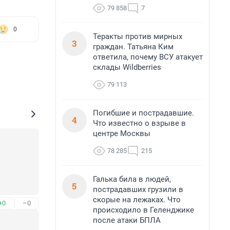
79 858
7
0
Теракты против мирных
3
граждан. Татьяна Ким
ответила, почему ВСУ атакует
склады Wildberries
79 113
Погибшие и пострадавшие.
4
Что известно о взрыве в
центре Москвы
78 285
215
Галька била в людей,
5
пострадавших грузили в
скорые на лежаках. Что
+0
–0
происходило в Геленджике
после атаки БПЛА