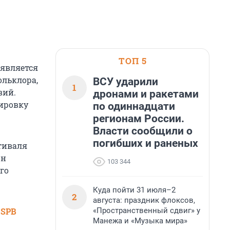
ТОП 5
 является
ольклора,
ВСУ ударили
1
вий.
дронами и ракетами
ировку
по одиннадцати
регионам России.
Власти сообщили о
погибших и раненых
тиваля
он
103 344
го
Куда пойти 31 июля–2
2
августа: праздник флоксов,
«Пространственный сдвиг» у
 SPB
Манежа и «Музыка мира»