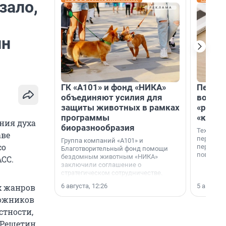
зало,
ин
ГК «А101» и фонд «НИКА»
Петер
объединяют усилия для
возвр
защиты животных в рамках
«раскл
программы
«книж
ния духа
биоразнообразия
Технолог
аве
перестае
Группа компаний «А101» и
со
переходи
Благотворительный фонд помощи
повседне
бездомным животным «НИКА»
СС.
заключили соглашение о
стратегическом сотрудничестве.
6 августа, 12:26
5 августа,
х жанров
дожников
стности,
 Решетин