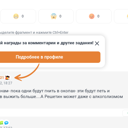
0
0
0
ыделите фрагмент и нажмите Ctrl+Enter
й награды за комментарии и другие задания!
Подробнее в профиле
ИИ
15
221
2, 18:27
ам- пока одни будут гнить в окопах- эти будут петь и 
ов выжить больше....А Решетин может даже с алкоголизмом 