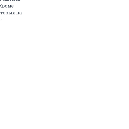
 Кроме
оторых на
е