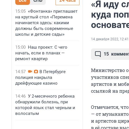
Все
СПБ
24 часа
«Я иду 
15:05
«Фонтанка» приглашает
куда по
на круглый стол «Перемена
основат
начинается здесь: какими
должны быть современные
школы и детские сады»
14 декабря 2022, 12:41
15:00
Наш проект: С чего
начать, если в планах —
15
коммен
ремонт квартир
Министерство о
14:57
В Петербурге
участников спе
полиция накрыла
дрейфующее казино
артистов и моби
ссылкой на пре
14:46
У 2-месячного ребенка
обнаружили болезнь, при
Отмечается, чт
которой язык стал черным и
волосатым
— от музыканто
и артистов цир
в её составе в