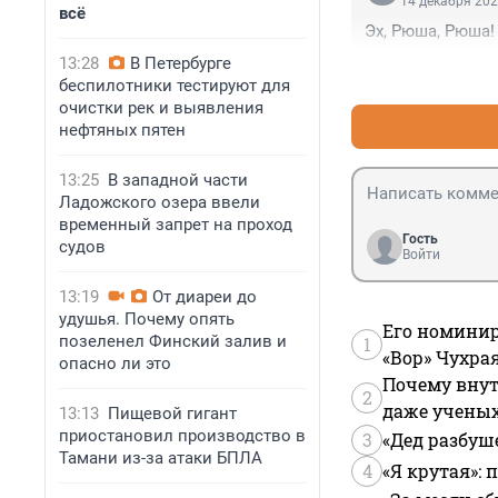
14 декабря 202
всё
Эх, Рюша, Рюша! 
13:28
В Петербурге
беспилотники тестируют для
очистки рек и выявления
нефтяных пятен
13:25
В западной части
Ладожского озера ввели
временный запрет на проход
Гость
судов
Войти
13:19
От диареи до
удушья. Почему опять
Его номинир
позеленел Финский залив и
1
«Вор» Чухра
опасно ли это
Почему внут
2
даже учены
13:13
Пищевой гигант
приостановил производство в
3
«Дед разбуш
Тамани из-за атаки БПЛА
4
«Я крутая»: