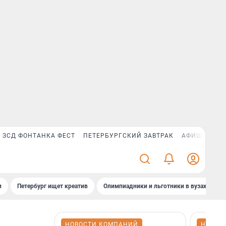
ЗСД ФОНТАНКА ФЕСТ
ПЕТЕРБУРГСКИЙ ЗАВТРАК
АФИША PLUS
и
Петербург ищет креатив
Олимпиадники и льготники в вузах СПб
НОВОСТИ КОМПАНИЙ
НОВОС