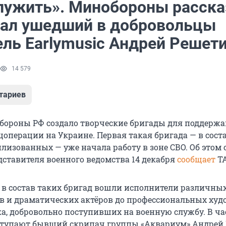
служить». Минобороны расска
пал ушедший в добровольцы
ель Earlymusic Андрей Решет
14 579
тариев
бороны РФ создало творческие бригады для поддержа
цоперации на Украине. Первая такая бригада — в сост
лизованных — уже начала работу в зоне СВО. Об этом 
дставителя военного ведомства 14 декабря
сообщает
ТА
о в состав таких бригад вошли исполнители различны
в и драматических актёров до профессиональных ху
ка, добровольно поступивших на военную службу. В ча
ыступают бывший скрипач группы «Аквариум» Андрей