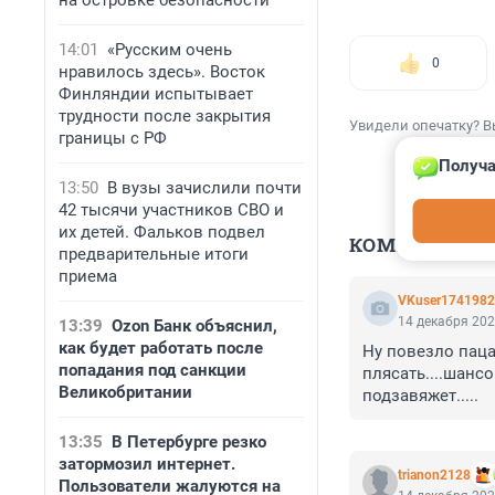
на островке безопасности
14:01
«Русским очень
0
нравилось здесь». Восток
Финляндии испытывает
трудности после закрытия
Увидели опечатку? В
границы с РФ
Получа
13:50
В вузы зачислили почти
42 тысячи участников СВО и
их детей. Фальков подвел
КОММЕНТАР
предварительные итоги
приема
VKuser174198
14 декабря 202
13:39
Ozon Банк объяснил,
как будет работать после
Ну повезло пацан
попадания под санкции
плясать....шанс
Великобритании
подзавяжет.....
13:35
В Петербурге резко
затормозил интернет.
trianon2128
Пользователи жалуются на