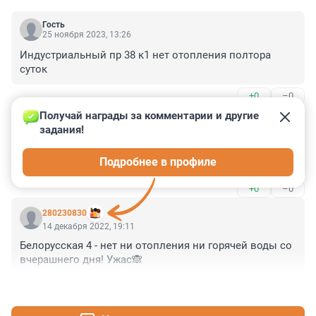
Гость
25 ноября 2023, 13:26
Индустриальный пр 38 к1 нет отопления полтора 
суток
+0
–0
Получай награды за комментарии и другие 
Гость
24 ноября 2023, 20:23
задания!
Ириновский 25 отопления нет, вместо горячей воды 
Подробнее в профиле
идет холодная.
+0
–0
280230830
14 декабря 2022, 19:11
Белорусская 4 - нет ни отопления ни горячей воды со 
вчерашнего дня! Ужас🙈
+0
–0