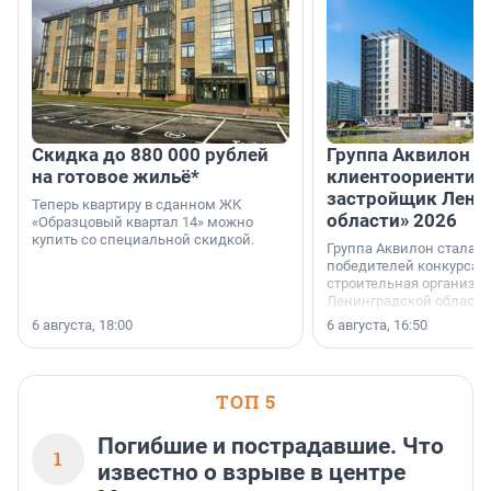
Скидка до 880 000 рублей
Группа Аквилон 
на готовое жильё*
клиентоориентир
застройщик Лени
Теперь квартиру в сданном ЖК
области» 2026
«Образцовый квартал 14» можно
купить со специальной скидкой.
Группа Аквилон стала 
победителей конкурса 
строительная организа
Ленинградской области 
номинации «Самый
6 августа, 18:00
6 августа, 16:50
клиентоориентированн
застройщик Ленинград
области».
ТОП 5
Погибшие и пострадавшие. Что
1
известно о взрыве в центре