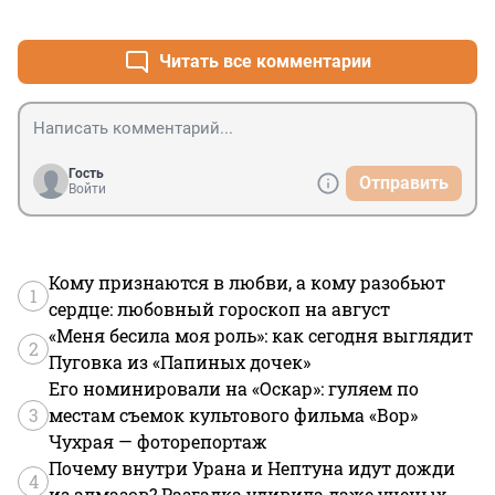
+1
–0
Читать все комментарии
Гость
Отправить
Войти
Кому признаются в любви, а кому разобьют
1
сердце: любовный гороскоп на август
«Меня бесила моя роль»: как сегодня выглядит
2
Пуговка из «Папиных дочек»
Его номинировали на «Оскар»: гуляем по
3
местам съемок культового фильма «Вор»
Чухрая — фоторепортаж
Почему внутри Урана и Нептуна идут дожди
4
из алмазов? Разгадка удивила даже ученых