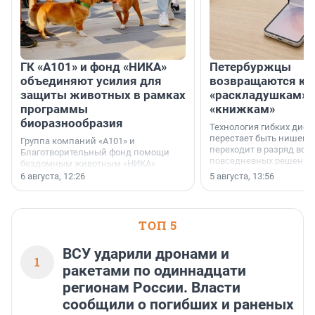
ГК «А101» и фонд «НИКА»
Петербуржцы
объединяют усилия для
возвращаются к
защиты животных в рамках
«раскладушкам» 
программы
«книжкам»
биоразнообразия
Технология гибких дисп
перестает быть нишевы
Группа компаний «А101» и
переходит в разряд вос
Благотворительный фонд помощи
повседневных решений
бездомным животным «НИКА»
заключили соглашение о
6 августа, 12:26
5 августа, 13:56
стратегическом сотрудничестве.
ТОП 5
ВСУ ударили дронами и
1
ракетами по одиннадцати
регионам России. Власти
сообщили о погибших и раненых