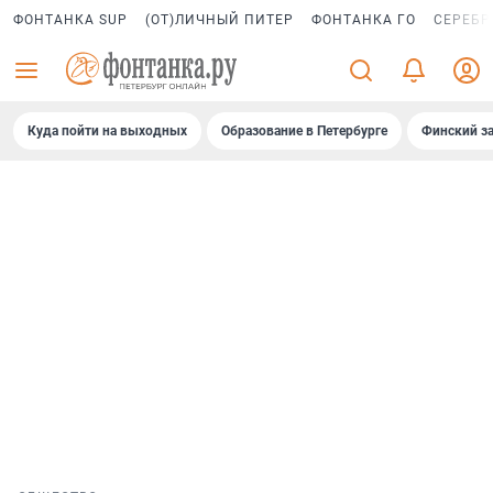
ФОНТАНКА SUP
(ОТ)ЛИЧНЫЙ ПИТЕР
ФОНТАНКА ГО
СЕРЕБР
Куда пойти на выходных
Образование в Петербурге
Финский за