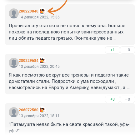
280229840
14 декабря 2022, 15:36
Прочитал эту статью и не понял к чему она. Больше 
похоже на последнюю попытку заинтересованных 
лиц облить педагога грязью. Фонтанка уже не 
новостной канал, а канал "Сплетни". Слишком много 
+1
–0
вопросов. Учитывая, что наша судебная система 
работает так что сажает всех подряд, то вообще 
280229684
странный вброс. Вопрос как за девочкой родители 
13 декабря 2022, 20:45
следили. Папа будто ничему не учил ее.
Я как посмотрю вокруг все тренеры и педагоги такие 
домогатели стали. Подростки с ума посходили , 
насмотрелись на Европу и Америку, навыдумают , а 
потом все ходят охают ахают.. Бред. Опомнились 
+3
–0
спустя 2 года после преступления, а чего не через 10 
лет. Народ вы реально верите вов се что пишут в 
266072580
прессе?? Полный абсурд!!
13 декабря 2022, 18:11
"Патамушта нелзя быть на свэте красивой такой, уфь-
уфь!"