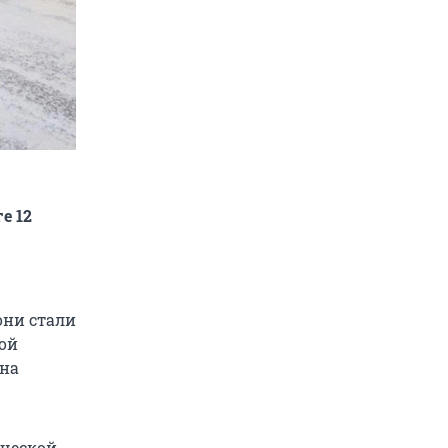
е 12
они стали
ой
 на
ической