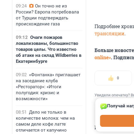
09:24
Он точно не из
России? Европа потребовала
от Турции подтверждать
происхождение газа
Подробнее хрони
трансляции
.
09:12
Очаги пожаров
локализованы, большинство
товаров целы. Что известно
Больше новост
об атаке на склад Wildberries в
online»
. Подпис
Екатеринбурге
09:02
«Фонтанка» приглашает
0
на заседание клуба
«Ресторатор»: «Итоги
полугодия: кризис и
Увидели опечатку? В
возможности»
Получай наг
08:51
Дело не только в
количестве молока: чем на
самом деле кофе латте
КОММЕНТАР
отличается от капучино