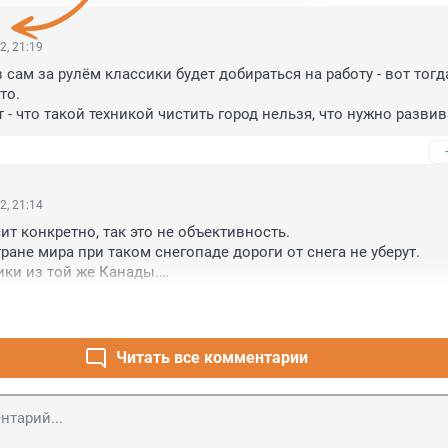
2, 21:19
 сам за рулём классики будет добираться на работу - вот тогда
о.

 - что такой техникой чистить город нельзя, что нужно развив
азвивать технологии.
2, 21:14
ит конкретно, так это не объективность.

ране мира при таком снегопаде дороги от снега не уберут.

ки из той же Канады.

учается в США, то это гарантированный коллапс.
Читать все комментарии