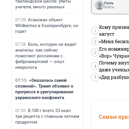
таиландской школе: убиты
Гость
учителя, много раненых
Войти
07:39
Атакован объект
Wildberries в Екатеринбурге, он
Кому призна
1
горит
август
2
«Меня бесил
07:28
Боль, которую не видят
Его номинир
анализы: как сейчас
3
«Вор» Чухра
помогают россиянам с
фибромиалгией — опыт
Почему внут
4
невролога
даже учены
5
«Дед разбуш
07:15
«Оказалась самой
сложной». Трамп объявил о
прогрессе в урегулировании
украинского конфликта
07:03
В 100 г всего 23 ккал:
Самые ярки
три рецепта с главным летним
продуктом