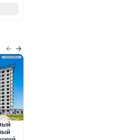
мый
«Лучший проект КРТ»
ный
Ленобласти — микрорайон
дской
«Город Звёзд»