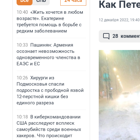
Все
СПБ
24 часа
Как Пет
10:40
«Жить хочется в любом
возрасте». Екатерине
12 декабря 2022, 19:40
требуется помощь в борьбе с
редким заболеванием
28
коммен
10:33
Пашинян: Армения
осознает невозможность
одновременного членства в
ЕАЭС и ЕС
10:26
Хирурги из
Подмосковья спасли
подростка с прободной язвой
12-перстной кишки без
единого разреза
10:18
В киберкомандовании
США расследуют всплеск
самоубийств среди военных
хакеров. Что происходит