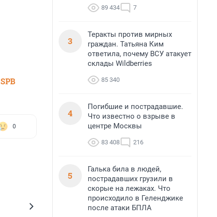
89 434
7
Теракты против мирных
3
граждан. Татьяна Ким
ответила, почему ВСУ атакует
склады Wildberries
85 340
 SPB
Погибшие и пострадавшие.
4
Что известно о взрыве в
центре Москвы
0
83 408
216
Галька била в людей,
5
пострадавших грузили в
скорые на лежаках. Что
происходило в Геленджике
после атаки БПЛА