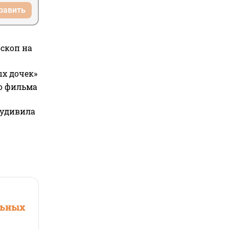
равить
оскоп на
ых дочек»
го фильма
 удивила
льных