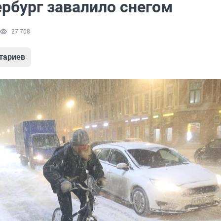
ербург завалило снегом
27 708
тариев