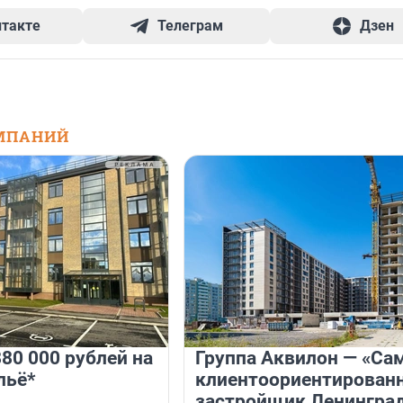
нтакте
Телеграм
Дзен
МПАНИЙ
80 000 рублей на
Группа Аквилон — «Са
льё*
клиентоориентирован
застройщик Ленингра