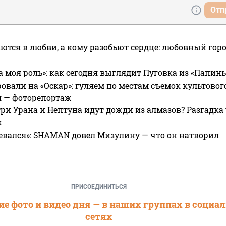
Отп
ются в любви, а кому разобьют сердце: любовный гор
а моя роль»: как сегодня выглядит Пуговка из «Папин
овали на «Оскар»: гуляем по местам съемок культово
я — фоторепортаж
ри Урана и Нептуна идут дожди из алмазов? Разгадка
х
евался»: SHAMAN довел Мизулину — что он натворил
ПРИСОЕДИНИТЬСЯ
е фото и видео дня — в наших группах в социа
сетях