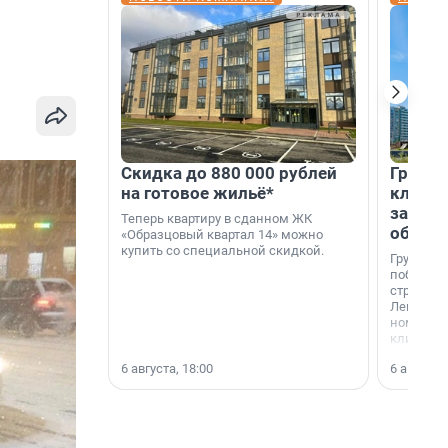
Скидка до 880 000 рублей
Группа
на готовое жильё*
клиен
застро
Теперь квартиру в сданном ЖК
област
«Образцовый квартал 14» можно
купить со специальной скидкой.
Группа А
победите
строител
Ленингра
номинац
клиенто
застройщ
6 августа, 18:00
6 августа,
области»