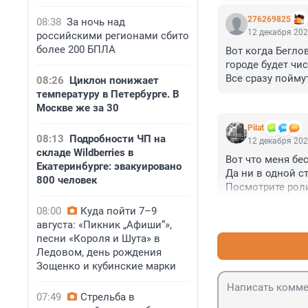
276269825
08:38
За ночь над
12 декабря 202
российскими регионами сбито
более 200 БПЛА
Вот когда Беглов
городе будет чист
Все сразу поймут
08:26
Циклон понижает
самому, нужно р
температуру в Петербурге. В
Москве же за 30
Pilat
08:13
Подробности ЧП на
12 декабря 202
складе Wildberries в
Вот что меня бес
Екатеринбурге: эвакуировано
Да ни в одной ст
800 человек
Посмотрите роли
А если такое сл
08:00
Куда пойти 7–9
августа: «Пикник „Афиши“»,
песни «Короля и Шута» в
Ледовом, день рождения
Зощенко и кубинские марки
07:49
Стрельба в