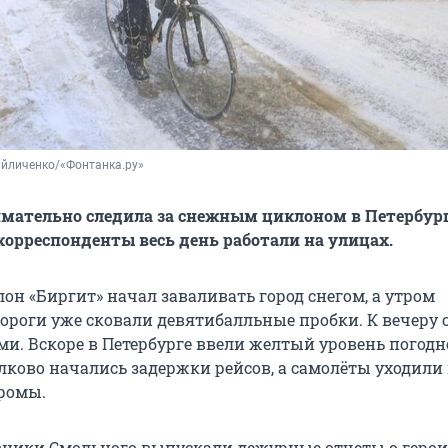
айличенко/«Фонтанка.ру»
мательно следила за снежным циклоном в Петербург
корреспонденты весь день работали на улицах.
он «Биргит» начал заваливать город снегом, а утром
дороги уже сковали девятибалльные пробки. К вечеру 
и. Вскоре в Петербурге ввели желтый уровень погодн
улково начались задержки рейсов, а самолёты уходили
ромы.
вники Смольного выпускали дежурные отчеты о геро