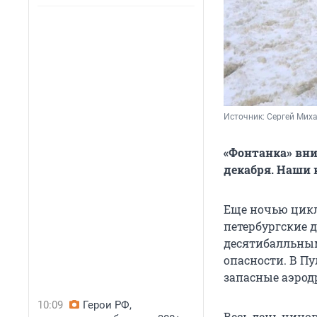
Источник: 
Сергей Мих
«Фонтанка» вни
декабря. Наши 
Еще ночью цикл
петербургские 
десятибалльным
опасности. В П
запасные аэрод
10:09
Герои РФ,
Весь день чино