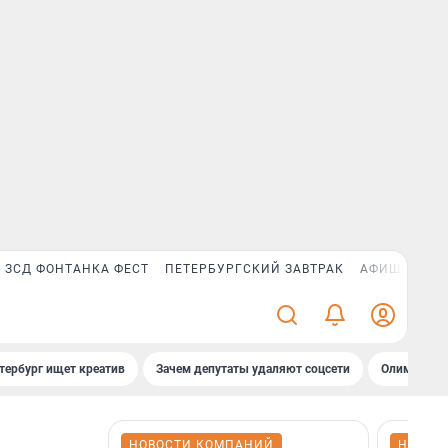
ЗСД ФОНТАНКА ФЕСТ
ПЕТЕРБУРГСКИЙ ЗАВТРАК
АФИША PLUS
тербург ищет креатив
Зачем депутаты удаляют соцсети
Олимпиадни
НОВОСТИ КОМПАНИЙ
НОВОС