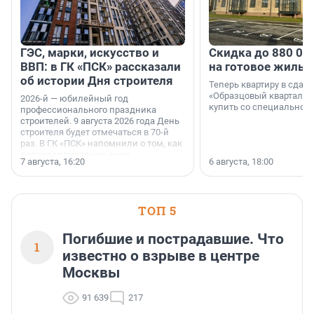
ГЭС, марки, искусство и
Скидка до 880 00
ВВП: в ГК «ПСК» рассказали
на готовое жильё
об истории Дня строителя
Теперь квартиру в сда
«Образцовый квартал 1
2026-й — юбилейный год
купить со специальной 
профессионального праздника
строителей. 9 августа 2026 года День
строителя будет отмечаться в 70-й
раз. В ГК «ПСК» напомнили о том, как
появился праздник и как
7 августа, 16:20
6 августа, 18:00
поменялась роль строительства.
ТОП 5
Погибшие и пострадавшие. Что
1
известно о взрыве в центре
Москвы
91 639
217