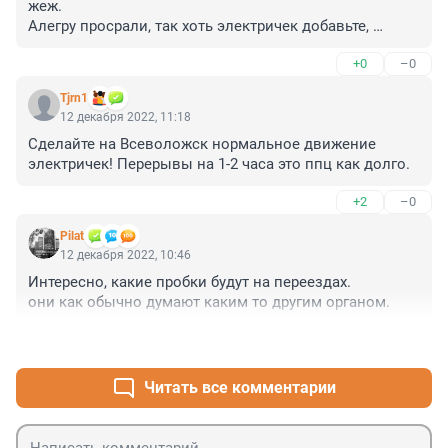
жеж.

Алегру просрали, так хоть электричек добавьте, 
товарняки хотели через конечное пустить и что?. 

+0
–0
Дома от них трясутся за 3 км от железки.
Tjrn1
12 декабря 2022, 11:18
Сделайте на Всеволожск нормальное движение 
электричек! Перерывы на 1-2 часа это ппц как долго.
+2
–0
Pilat
12 декабря 2022, 10:46
Интересно, какие пробки будут на переездах.

они как обычно думают каким то другим органом.
+3
–0
Читать все комментарии