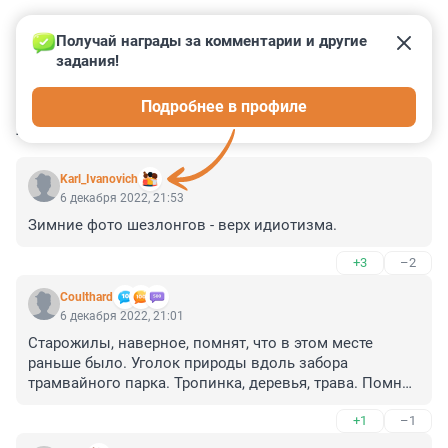
Получай награды за комментарии и другие 
задания!
0
0
0
0
0
Подробнее в профиле
КОММЕНТАРИИ
14
Karl_Ivanovich
6 декабря 2022, 21:53
Зимние фото шезлонгов - верх идиотизма.
+3
–2
Coulthard
6 декабря 2022, 21:01
Старожилы, наверное, помнят, что в этом месте 
раньше было. Уголок природы вдоль забора 
трамвайного парка. Тропинка, деревья, трава. Помню, 
гуляли там после школы с будущей женой, типа с 
+1
–1
собакой, целовались... Теперь вот "облагородили". 
Тьфу!