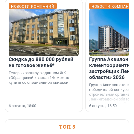
НОВОСТИ КОМПАНИЙ
НОВОСТИ КОМПАНИ
Скидка до 880 000 рублей
Группа Аквилон 
на готовое жильё*
клиентоориентир
застройщик Лени
Теперь квартиру в сданном ЖК
области» 2026
«Образцовый квартал 14» можно
купить со специальной скидкой.
Группа Аквилон стала 
победителей конкурса 
строительная организа
Ленинградской области 
номинации «Самый
6 августа, 18:00
6 августа, 16:50
клиентоориентированн
застройщик Ленинград
области».
ТОП 5