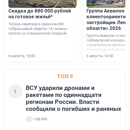
Скидка до 880 000 рублей
Группа Аквилон 
на готовое жильё*
клиентоориентир
застройщик Лени
Теперь квартиру в сданном ЖК
области» 2026
«Образцовый квартал 14» можно
купить со специальной скидкой.
Группа Аквилон стала 
победителей конкурса 
строительная организа
Ленинградской области 
номинации «Самый
6 августа, 18:00
6 августа, 16:50
клиентоориентированн
застройщик Ленинград
области».
ТОП 5
ВСУ ударили дронами и
1
ракетами по одиннадцати
регионам России. Власти
сообщили о погибших и раненых
108 899