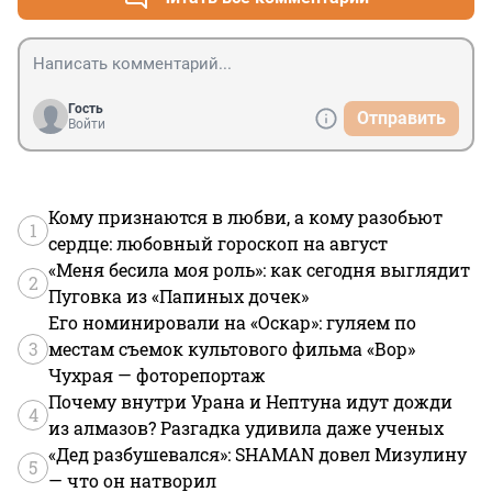
Гость
Отправить
Войти
Кому признаются в любви, а кому разобьют
1
сердце: любовный гороскоп на август
«Меня бесила моя роль»: как сегодня выглядит
2
Пуговка из «Папиных дочек»
Его номинировали на «Оскар»: гуляем по
3
местам съемок культового фильма «Вор»
Чухрая — фоторепортаж
Почему внутри Урана и Нептуна идут дожди
4
из алмазов? Разгадка удивила даже ученых
«Дед разбушевался»: SHAMAN довел Мизулину
5
— что он натворил