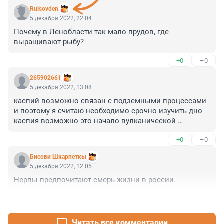
Ruisovden
5 декабря 2022, 22:04
Почему в Ленобласти так мало прудов, где 
выращивают рыбу?
+0
–0
265902661
5 декабря 2022, 13:08
каспий возможно связан с подземными процессами 
и поэтому я считаю необходимо срочно изучить дно 
каспия возможно это начало вулканической 
деятельности вулканов на тереторрии кавказа
+0
–0
Бисови Шкарпеткы
5 декабря 2022, 12:05
Нерпы предпочитают смерь жизни в россии.
+0
–1
Читать все комментарии