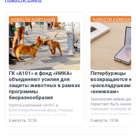
НОВОСТИ КОМПАНИЙ
НОВОСТИ КОМПАНИ
ГК «А101» и фонд «НИКА»
Петербуржцы
объединяют усилия для
возвращаются к
защиты животных в рамках
«раскладушкам» 
программы
«книжкам»
биоразнообразия
Технология гибких дисп
перестает быть нишевы
Группа компаний «А101» и
переходит в разряд вос
Благотворительный фонд помощи
повседневных решений
бездомным животным «НИКА»
заключили соглашение о
6 августа, 12:26
5 августа, 13:56
стратегическом сотрудничестве.