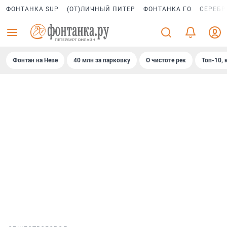
ФОНТАНКА SUP
(ОТ)ЛИЧНЫЙ ПИТЕР
ФОНТАНКА ГО
СЕРЕБР
Фонтан на Неве
40 млн за парковку
О чистоте рек
Топ-10, 