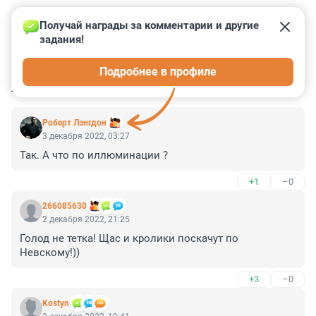
Получай награды за комментарии и другие 
задания!
0
0
0
0
0
Подробнее в профиле
КОММЕНТАРИИ
4
Роберт Лэнгдон
3 декабря 2022, 03:27
Так. А что по иллюминации ?
+1
–0
266085630
2 декабря 2022, 21:25
Голод не тетка! Щас и кролики поскачут по 
Невскому!))
+3
–0
Kostyn