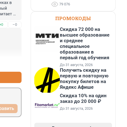
ках в 
79 076
вый 
итает 
ПРОМОКОДЫ
ыли из 
+0
–0
щийся 
Скидка 72 000 на
й 
высшее образование
х - 
и среднее
пахом 
специальное
а 
образование в
только 
первый год обучения
ри.
+3
–0
До 31 августа, 2026
Получить скидку на
первую и повторную
покупку билетов на
Яндекс Афише
Скидка 10% на один
заказ до 20 000 ₽
равить
До 31 августа, 2026