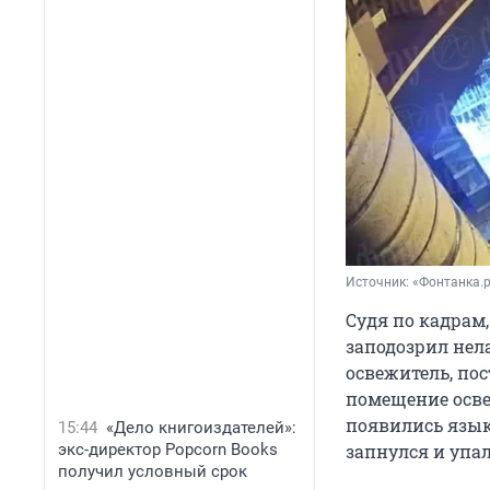
Источник: 
«Фонтанка.
Судя по кадрам
заподозрил нела
освежитель, по
помещение осве
появились язык
15:44
«Дело книгоиздателей»:
запнулся и упал
экс-директор Popcorn Books
получил условный срок