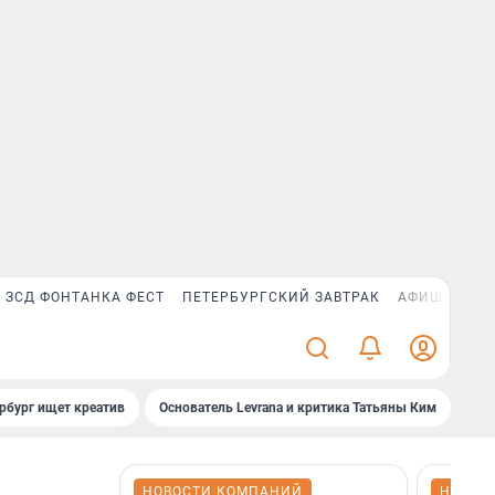
ЗСД ФОНТАНКА ФЕСТ
ПЕТЕРБУРГСКИЙ ЗАВТРАК
АФИША PLUS
рбург ищет креатив
Основатель Levrana и критика Татьяны Ким
Зач
НОВОСТИ КОМПАНИЙ
НОВОС