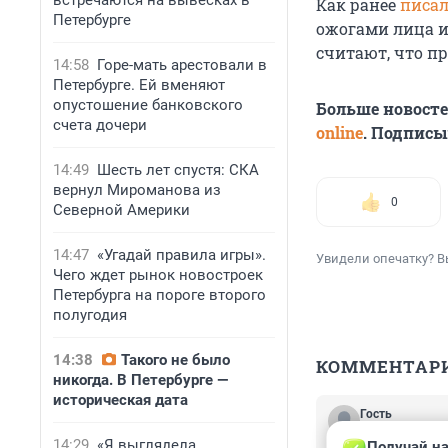
встречаются на вывесках в
Как ранее
писал
Петербурге
ожогами лица и
считают, что п
14:58
Горе-мать арестовали в
Петербурге. Ей вменяют
опустошение банковского
Больше новост
счета дочери
online
. Подписы
14:49
Шесть лет спустя: СКА
вернул Мироманова из
0
Северной Америки
14:47
«Угадай правила игры».
Увидели опечатку? В
Чего ждет рынок новостроек
Петербурга на пороге второго
полугодия
14:38
Такого не было
КОММЕНТАР
никогда. В Петербурге —
историческая дата
Гость
9 марта 2024, 
14:29
«Я выглядела
Получай на