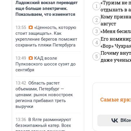
«Туризм не 
Ладожский вокзал переводят
1
еще больше электричек.
отдыхать в а
Показываем, что изменится
Кому призна
2
август
13:55
«Ценность, которую
3
«Меня бесил
стоит защищать». Как
Его номинир
укрепление берегов поможет
4
сохранить пляжи Петербурга
«Вор» Чухра
Почему внут
5
13:49
КАД возле
даже учены
Пулковского шоссе сузят до
сентября
13:42
Область растет
объемами, Петербург —
ценами: рынок новостроек
Самые ярки
региона прибавил треть
выручки
13:36
В Ялте разминируют
ВКо
безэкипажный катер. Всех