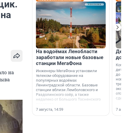
щик.
 на
На водоёмах Ленобласти
Девело
заработали новые базовые
добро
станции МегаФона
Когда-то
дети игр
Инженеры МегаФона установили
ало на
до темно
телеком-оборудование на
рыва
новости н
популярных водоёмах
традиция
Ленинградской области. Базовые
экономич
станции вблизи Лемболовского и
отсутств
Раздолинского озёр, а также
сделали 
недалеко от Большого Тосненского
водопада.
7 августа, 14:59
7 августа,