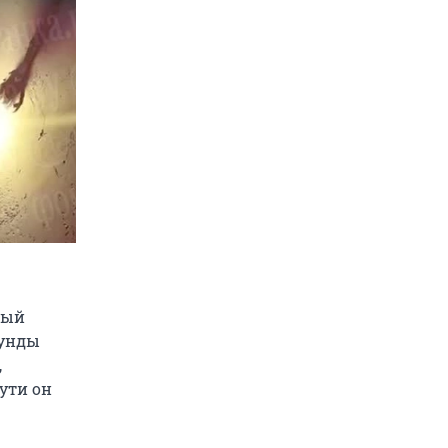
мый
кунды
,
ути он