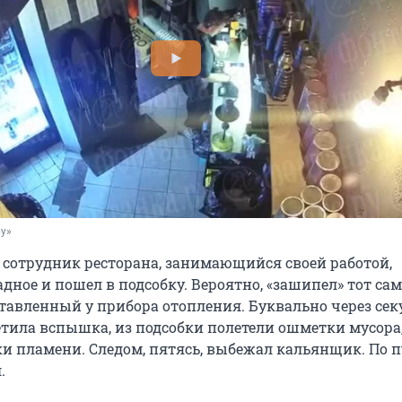
ру»
, сотрудник ресторана, занимающийся своей работой,
дное и пошел в подсобку. Вероятно, «зашипел» тот са
ставленный у прибора отопления. Буквально через се
тила вспышка, из подсобки полетели ошметки мусора
и пламени. Следом, пятясь, выбежал кальянщик. По п
.