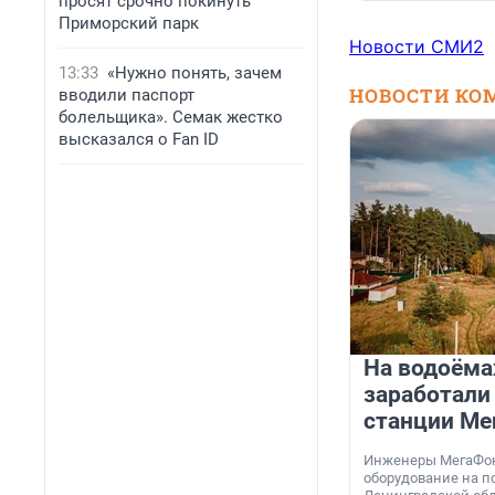
просят срочно покинуть
Приморский парк
Новости СМИ2
13:33
«Нужно понять, зачем
НОВОСТИ КО
вводили паспорт
болельщика». Семак жестко
высказался о Fan ID
На водоёма
заработали
станции Ме
Инженеры МегаФон
оборудование на п