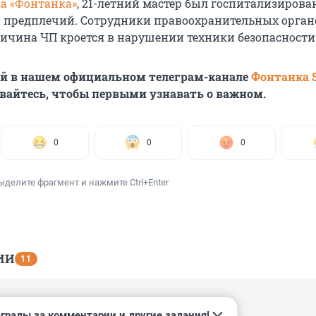
а «Фонтанка»
, 21-летний мастер был госпитализирован
 предплечий. Сотрудники правоохранительных орган
ричина ЧП кроется в нарушении техники безопасности
ей в нашем официальном телеграм-канале
Фонтанка 
вайтесь, чтобы первыми узнавать о важном.
0
0
0
ыделите фрагмент и нажмите Ctrl+Enter
ИИ
11
13:01
грады за комментарии и другие задания!