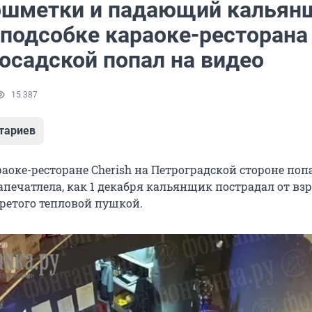
ошметки и падающий кальян
 подсобке караоке-ресторана
осадской попал на видео
15 387
тариев
аоке-ресторане Cherish на Петроградской стороне поп
апечатлела, как 1 декабря кальянщик пострадал от вз
гретого тепловой пушкой.