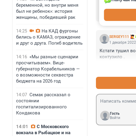
Ну так неудивите
беременной, но внутри меня
качестве вытесн
был не ребенок»: история
баллон, только н
женщины, победившей рак
инструкции? А ви
компьютеров и д
14:25
На КАД фургоны
газ. А продают и
бились о КАМАЗ, ограждение
SERGEY111
комнате, будет н
1 декабря 2022
и друг о друга. Погиб водитель
пластиковый и л
Кстати тушил во
газа в эти балло
контузило .
14:16
«Мы разные сценарии
газком наполняет
просчитываем». Вице-
хрен купишь и с
губернатор Корабельников —
о возможности секвестра
бюджета на 2026 год
14:07
Семак рассказал о
состоянии
госпитализированного
Кондакова
Гость
Войти
14:01
С Московского
вокзала в Рыбацкое и на