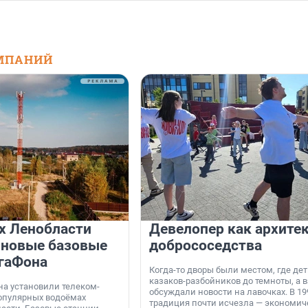
МПАНИЙ
х Ленобласти
Девелопер как архите
 новые базовые
добрососедства
гаФона
Когда-то дворы были местом, где дет
казаков-разбойников до темноты, а 
а установили телеком-
обсуждали новости на лавочках. В 19
опулярных водоёмах
традиция почти исчезла — экономич