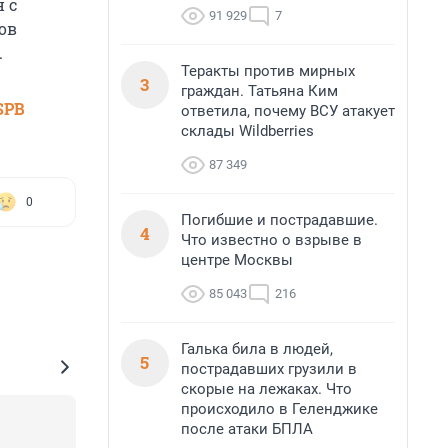
 с
91 929
7
ов
.
Теракты против мирных
3
граждан. Татьяна Ким
SPB
ответила, почему ВСУ атакует
склады Wildberries
87 349
0
Погибшие и пострадавшие.
4
Что известно о взрыве в
центре Москвы
85 043
216
Галька била в людей,
5
пострадавших грузили в
скорые на лежаках. Что
происходило в Геленджике
после атаки БПЛА