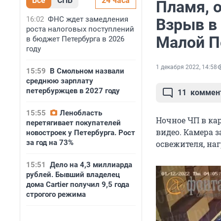
Все
СПБ
24 часа
Пламя, 
16:02
ФНС ждет замедления
Взрыв в
роста налоговых поступлений
Малой П
в бюджет Петербурга в 2026
году
1 декабря 2022, 14:58
15:59
В Смольном назвали
среднюю зарплату
петербуржцев в 2027 году
11
коммен
15:55
Ленобласть
Ночное ЧП в кар
перетягивает покупателей
видео. Камера з
новостроек у Петербурга. Рост
за год на 73%
освежителя, на
15:51
Дело на 4,3 миллиарда
рублей. Бывший владелец
дома Cartier получил 9,5 года
строгого режима