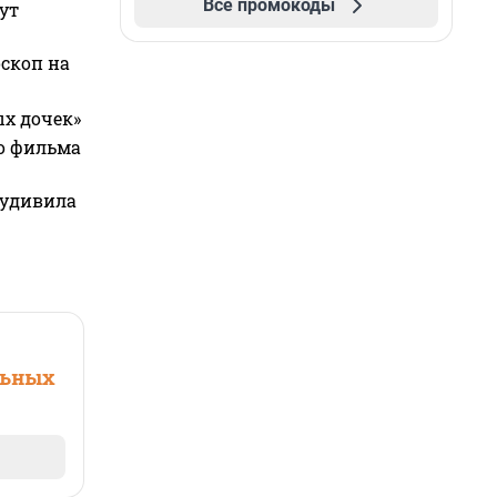
Все промокоды
ут
оскоп на
ых дочек»
го фильма
 удивила
льных