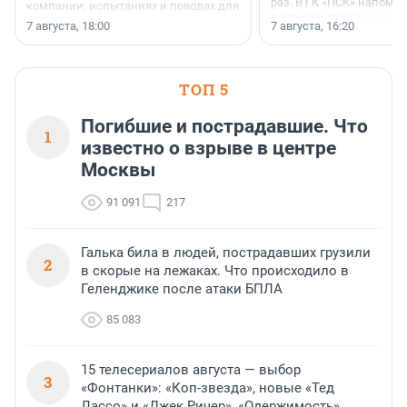
раз. В ГК «ПСК» напомни
компании, испытаниях и поводах для
появился праздник и к
осторожного оптимизма.
7 августа, 18:00
7 августа, 16:20
поменялась роль строит
ТОП 5
Погибшие и пострадавшие. Что
1
известно о взрыве в центре
Москвы
91 091
217
Галька била в людей, пострадавших грузили
2
в скорые на лежаках. Что происходило в
Геленджике после атаки БПЛА
85 083
15 телесериалов августа — выбор
3
«Фонтанки»: «Коп-звезда», новые «Тед
Лассо» и «Джек Ричер», «Одержимость»