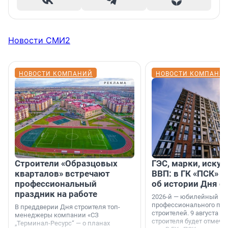
Новости СМИ2
НОВОСТИ КОМПАНИЙ
НОВОСТИ КОМПАНИ
Строители «Образцовых
ГЭС, марки, искус
кварталов» встречают
ВВП: в ГК «ПСК» р
профессиональный
об истории Дня с
праздник на работе
2026-й — юбилейный го
профессионального пр
В преддверии Дня строителя топ-
строителей. 9 августа 2
менеджеры компании «СЗ
строителя будет отмечат
„Терминал-Ресурс“ — о планах