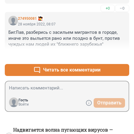
Сначала бил ножом а потом ещё и душил проводом....

+0
–0
Минут - 5 ....

Смысл содеяного убийства ?

274950081
И ЗАЧЕМ САМА ПОТЕРПЕВШАЯ к нему пришла - 
28 ноября 2022, 08:07
НОЧЬЮ ?
БигЛав, разберись с засильем мигрантов в городе, 
иначе это выльется рано или поздно в бунт, против 
чуждых нам людей их "ближнего зарубежья"
+1
–0
Читать все комментарии
Гость
Отправить
Войти
Надвигается волна пугающих вирусов —