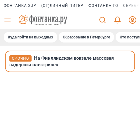
ФОНТАНКА SUP
(ОТ)ЛИЧНЫЙ ПИТЕР
ФОНТАНКА ГО
СЕРЕБР
Куда пойти на выходных
Образование в Петербурге
Кто поступ
На Финляндском вокзале массовая
СРОЧНО
задержка электричек