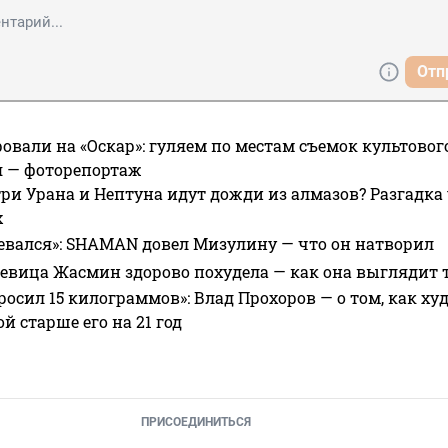
Отп
овали на «Оскар»: гуляем по местам съемок культово
я — фоторепортаж
ри Урана и Нептуна идут дожди из алмазов? Разгадка
х
евался»: SHAMAN довел Мизулину — что он натворил
 певица Жасмин здорово похудела — как она выглядит 
росил 15 килограммов»: Влад Прохоров — о том, как худе
 старше его на 21 год
ПРИСОЕДИНИТЬСЯ