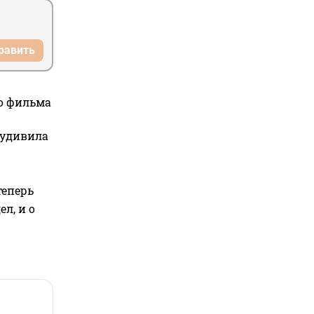
равить
го фильма
 удивила
теперь
л, и о