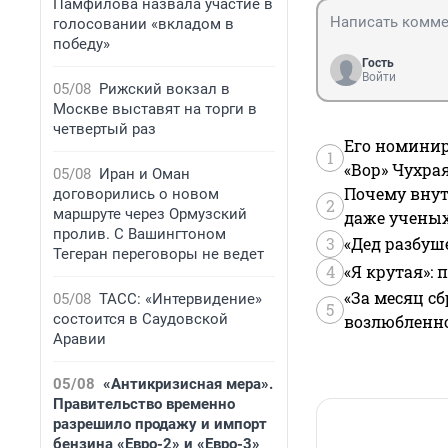
Памфилова назвала участие в
голосовании «вкладом в
победу»
Гость
Войти
05/08
Рижский вокзал в
Москве выставят на торги в
четвертый раз
Его номинир
1
«Вор» Чухра
05/08
Иран и Оман
Почему внут
договорились о новом
2
маршруте через Ормузский
даже учены
пролив. С Вашингтоном
3
«Дед разбуш
Тегеран переговоры не ведет
4
«Я крутая»:
«За месяц сб
05/08
ТАСС: «Интервидение»
5
состоится в Саудовской
возлюбленной
Аравии
05/08
«Антикризисная мера».
Правительство временно
разрешило продажу и импорт
бензина «Евро-2» и «Евро-3»