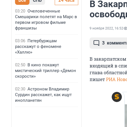
Все
СПБ
24 часа
В Закар
03:20
Очеловеченные
освобод
Смешарики полетят на Марс в
первом игровом фильме
франшизы
9 ноября 2022, 16:52
03:06
Петербуржцам
3
коммент
расскажут о феномене
«Халлю»
В закарпатском
02:50
В кино покажут
входящий в спи
мистический триллер «Демон
глава областно
скорости»
пишет
РИА Нов
02:30
Астроном Владимир
Сурдин расскажет, как ищут
инопланетян