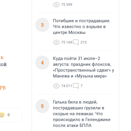
75 399
Погибшие и пострадавшие.
3
Что известно о взрыве в
центре Москвы
75 169
215
ик
Куда пойти 31 июля–2
4
ной
августа: праздник флоксов,
«Пространственный сдвиг» у
Манежа и «Музыка мира»
74 011
7
SPB
Галька била в людей,
5
пострадавших грузили в
скорые на лежаках. Что
0
происходило в Геленджике
после атаки БПЛА