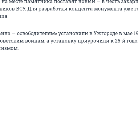
о на месте памятника поставят новый — в честь закар
иков ВСУ. Для разработки концепта монумента уже г
ппа.
ина — освободителям» установили в Ужгороде в мае 19
советским воинам, а установку приурочили к 25-й год
шизмом.