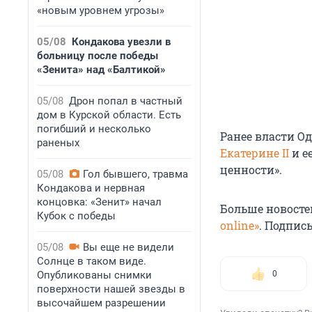
«новым уровнем угрозы»
05/08
Кондакова увезли в
больницу после победы
«Зенита» над «Балтикой»
05/08
Дрон попал в частный
дом в Курской области. Есть
погибший и несколько
Ранее власти О
раненых
Екатерине II
и е
ценности».
05/08
Гол бывшего, травма
Кондакова и нервная
концовка: «Зенит» начал
Больше новосте
Кубок с победы
online»
. Подпис
05/08
Вы еще не видели
Солнце в таком виде.
Опубликованы снимки
0
поверхности нашей звезды в
высочайшем разрешении