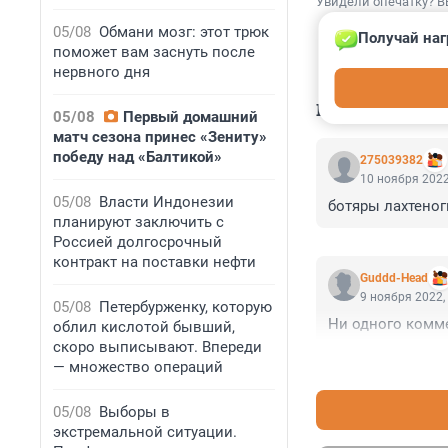
Увидели опечатку? В
05/08
Обмани мозг: этот трюк
Получай наг
поможет вам заснуть после
нервного дня
КОММЕНТАР
05/08
Первый домашний
матч сезона принес «Зениту»
победу над «Балтикой»
275039382
10 ноября 2022
05/08
Власти Индонезии
ботяры лахтеног
планируют заключить с
Россией долгосрочный
контракт на поставки нефти
Guddd-Head
9 ноября 2022,
05/08
Петербурженку, которую
Ни одного комм
облил кислотой бывший,
скоро выписывают. Впереди
— множество операций
05/08
Выборы в
экстремальной ситуации.