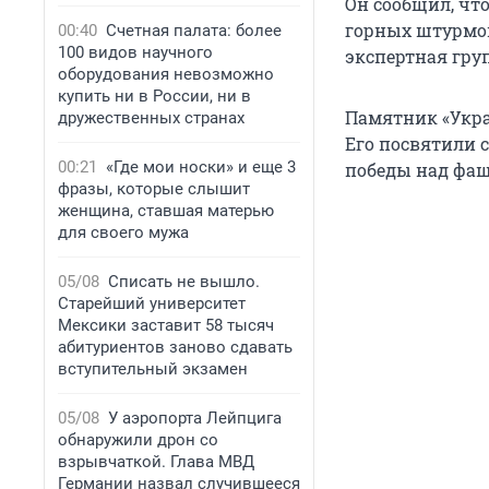
Он сообщил, чт
горных штурмов
00:40
Счетная палата: более
100 видов научного
экспертная гру
оборудования невозможно
купить ни в России, ни в
Памятник «Укра
дружественных странах
Его посвятили 
00:21
«Где мои носки» и еще 3
победы над фа
фразы, которые слышит
женщина, ставшая матерью
для своего мужа
05/08
Списать не вышло.
Старейший университет
Мексики заставит 58 тысяч
абитуриентов заново сдавать
вступительный экзамен
05/08
У аэропорта Лейпцига
обнаружили дрон со
взрывчаткой. Глава МВД
Германии назвал случившееся