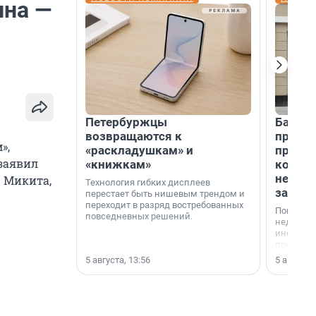
ина —
Петербуржцы
Банк К
возвращаются к
програ
»,
«раскладушкам» и
приоб
 заявил
«книжкам»
комме
недви
 Микита,
Технология гибких дисплеев
застр
перестает быть нишевым трендом и
переходит в разряд востребованных
Покупка 
повседневных решений.
недвижи
инструме
предприн
офис, ск
5 августа, 13:56
5 августа,
или гото
успех сд
выбора о
финанси