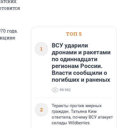
патских
отовится
70 года.
ТОП 5
овщине
ВСУ ударили
1
дронами и ракетами
по одиннадцати
регионам России.
Власти сообщили о
погибших и раненых
99 992
Теракты против мирных
2
граждан. Татьяна Ким
ответила, почему ВСУ атакует
склады Wildberries