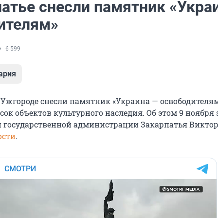
патье снесли памятник «Укра
ителям»
6 599
ария
 Ужгороде снесли памятник «Украина — освободителям
сок объектов культурного наследия. Об этом 9 ноября
й государственной администрации Закарпатья Виктор
ости
.