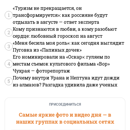
«Туризм не прекращается, он
1
трансформируется»: как россияне будут
отдыхать в августе — ответ эксперта
Кому признаются в любви, а кому разобьют
2
сердце: любовный гороскоп на август
«Меня бесила моя роль»: как сегодня выглядит
3
Пуговка из «Папиных дочек»
Его номинировали на «Оскар»: гуляем по
4
местам съемок культового фильма «Вор»
Чухрая — фоторепортаж
Почему внутри Урана и Нептуна идут дожди
5
из алмазов? Разгадка удивила даже ученых
ПРИСОЕДИНИТЬСЯ
Самые яркие фото и видео дня — в
наших группах в социальных сетях