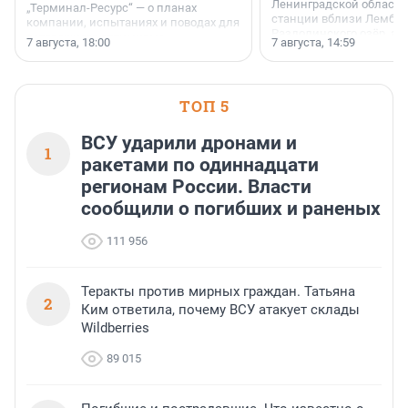
Ленинградской области
„Терминал-Ресурс“ — о планах
станции вблизи Лембол
компании, испытаниях и поводах для
Раздолинского озёр, а 
осторожного оптимизма.
7 августа, 18:00
7 августа, 14:59
недалеко от Большого Т
водопада.
ТОП 5
ВСУ ударили дронами и
1
ракетами по одиннадцати
регионам России. Власти
сообщили о погибших и раненых
111 956
Теракты против мирных граждан. Татьяна
2
Ким ответила, почему ВСУ атакует склады
Wildberries
89 015