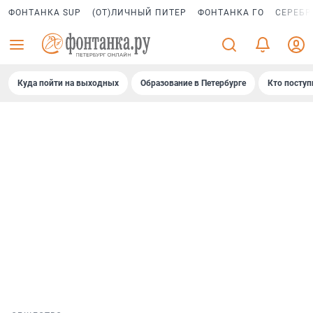
ФОНТАНКА SUP
(ОТ)ЛИЧНЫЙ ПИТЕР
ФОНТАНКА ГО
СЕРЕБР
Куда пойти на выходных
Образование в Петербурге
Кто поступ