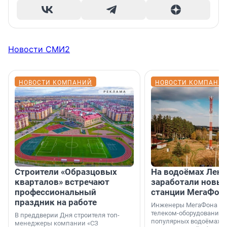
Новости СМИ2
НОВОСТИ КОМПАНИЙ
НОВОСТИ КОМПАНИ
Строители «Образцовых
На водоёмах Лен
кварталов» встречают
заработали новы
профессиональный
станции МегаФон
праздник на работе
Инженеры МегаФона ус
телеком-оборудование 
В преддверии Дня строителя топ-
популярных водоёмах
менеджеры компании «СЗ