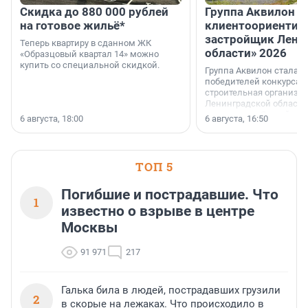
Скидка до 880 000 рублей
Группа Аквилон 
на готовое жильё*
клиентоориентир
застройщик Лени
Теперь квартиру в сданном ЖК
области» 2026
«Образцовый квартал 14» можно
купить со специальной скидкой.
Группа Аквилон стала 
победителей конкурса 
строительная организа
Ленинградской области 
номинации «Самый
6 августа, 18:00
6 августа, 16:50
клиентоориентированн
застройщик Ленинград
области».
ТОП 5
Погибшие и пострадавшие. Что
1
известно о взрыве в центре
Москвы
91 971
217
Галька била в людей, пострадавших грузили
2
в скорые на лежаках. Что происходило в