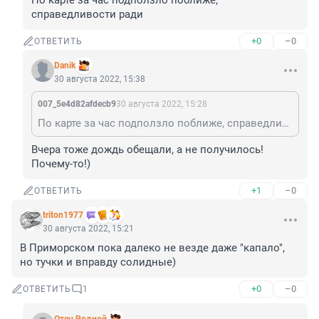
По карте за час подползло поближе, 
справедливости ради
+0
–0
ОТВЕТИТЬ
Danik
30 августа 2022, 15:38
007_5e4d82afdecb9
30 августа 2022, 15:28
По карте за час подползло поближе, справедливости ради
Вчера тоже дождь обещали, а не получилось! 
Почему-то!)
+1
–0
ОТВЕТИТЬ
triton1977
30 августа 2022, 15:21
В Приморском пока далеко не везде даже "капало", 
но тучки и вправду солидные)
+0
–0
ОТВЕТИТЬ
1