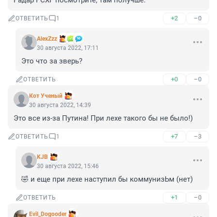
Радар РСХГ посмотрите, там получше.
+2
–0
ОТВЕТИТЬ
1
AlexZzz
30 августа 2022, 17:11
Это что за зверь?
+0
–0
ОТВЕТИТЬ
Кот Ученый
30 августа 2022, 14:39
Это все из-за Путина! При лехе такого бы не было!)
+7
–3
ОТВЕТИТЬ
1
KJB
30 августа 2022, 15:46
🤣 и еще при лехе наступил бы коммунизЬм (нет)
+1
–0
ОТВЕТИТЬ
Evil_Dogooder