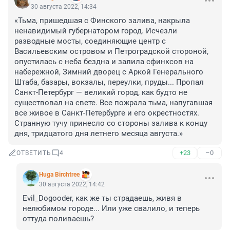
30 августа 2022, 14:34
«Тьма, пришедшая с Финского залива, накрыла 
ненавидимый губернатором город. Исчезли 
разводные мосты, соединяющие центр с 
Васильевским островом и Петроградской стороной, 
опустилась с неба бездна и залила сфинксов на 
набережной, Зимний дворец с Аркой Генерального 
Штаба, базары, вокзалы, переулки, пруды... Пропал 
Санкт-Петербург — великий город, как будто не 
существовал на свете. Все пожрала тьма, напугавшая 
все живое в Санкт-Петербурге и его окрестностях. 
Странную тучу принесло со стороны залива к концу 
дня, тридцатого дня летнего месяца августа.»
+23
–0
ОТВЕТИТЬ
4
Huga Birchtree
30 августа 2022, 14:42
Evil_Dogooder, как же ты страдаешь, живя в 
нелюбимом городе... Или уже свалило, и теперь 
оттуда поливаешь?