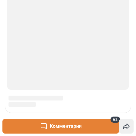
Контакты
Техподдержка
Реклама
Наши мероприятия
О компании
Наши вакансии
Статистика канала в MAX
Все города сети
62
Комментарии
Проекты