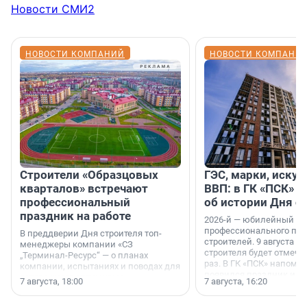
Новости СМИ2
НОВОСТИ КОМПАНИЙ
НОВОСТИ КОМПАНИ
Строители «Образцовых
ГЭС, марки, искус
кварталов» встречают
ВВП: в ГК «ПСК» р
профессиональный
об истории Дня с
праздник на работе
2026-й — юбилейный го
профессионального пр
В преддверии Дня строителя топ-
строителей. 9 августа 2
менеджеры компании «СЗ
строителя будет отмечат
„Терминал-Ресурс“ — о планах
раз. В ГК «ПСК» напомни
компании, испытаниях и поводах для
появился праздник и к
осторожного оптимизма.
7 августа, 18:00
7 августа, 16:20
поменялась роль строит