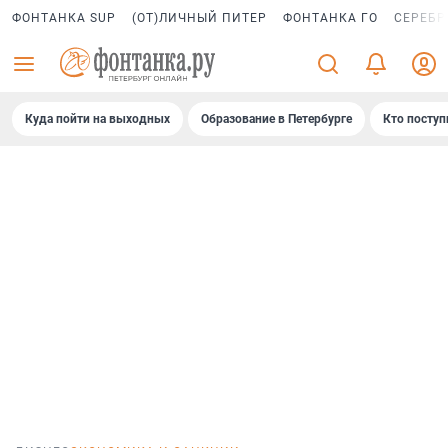
ФОНТАНКА SUP
(ОТ)ЛИЧНЫЙ ПИТЕР
ФОНТАНКА ГО
СЕРЕБР
Куда пойти на выходных
Образование в Петербурге
Кто поступ