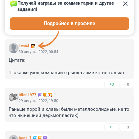
Получай награды за комментарии и другие 
задания!
0
0
0
0
0
Подробнее в профиле
КОММЕНТАРИИ
62
Leo64
30 августа 2022, 00:54
Цитата:

"Пока же уход компании с рынка заметят не только 
обычные пользователи мышей, клавиатур, колонок, 
+0
–0
геймпадов и джойстиков — производитель выпускает 
и решения для видеоконференцсвязи (ВКС), включая 
triton1977
веб-камеры и гарнитуры. При этом пользователи 
29 августа 2022, 19:50
отмечают, что подобные решения компании для 
Раньше порой и клавы были металлосолидные, не то 
переговорных комнат, конференц-залов и т.п. 
что нынешний дерьмопластик)
сопоставимы по цене с китайскими вариантами, но 
их качество заметно выше. Заметим, что поставки в 
+1
–3
Россию Logitech прекратила ещё в апреле 2022 года."
Алик-1