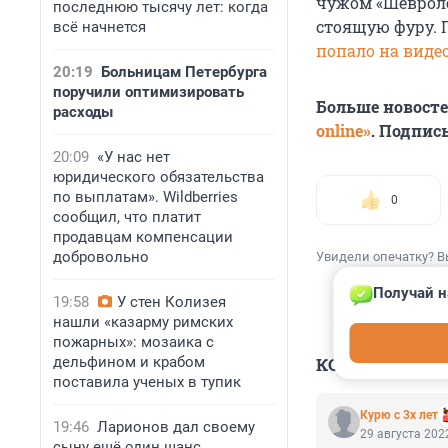
чужом «Шевроле
последнюю тысячу лет: когда
стоящую фуру. П
всё начнется
попало на виде
20:19
Больницам Петербурга
поручили оптимизировать
Больше новост
расходы
online»
. Подпис
20:09
«У нас нет
юридического обязательства
по выплатам». Wildberries
0
сообщил, что платит
продавцам компенсации
добровольно
Увидели опечатку? В
Получай н
19:58
У стен Колизея
нашли «казарму римских
пожарных»: мозаика с
КОММЕНТАР
дельфином и крабом
поставила ученых в тупик
Курю с 3х лет
19:46
Ларионов дал своему
29 августа 2022
сыну ещё один шанс