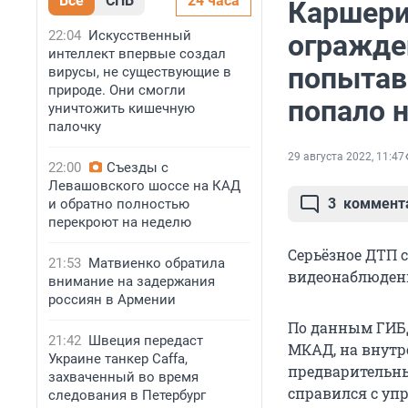
Все
СПБ
24 часа
Каршери
22:04
Искусственный
огражде
интеллект впервые создал
попытав
вирусы, не существующие в
природе. Они смогли
попало 
уничтожить кишечную
палочку
29 августа 2022, 11:47
22:00
Съезды с
Левашовского шоссе на КАД
3
коммент
и обратно полностью
перекроют на неделю
Серьёзное ДТП 
21:53
Матвиенко обратила
видеонаблюден
внимание на задержания
россиян в Армении
По данным ГИБД
21:42
Швеция передаст
МКАД, на внутре
Украине танкер Caffa,
предварительны
захваченный во время
справился с уп
следования в Петербург