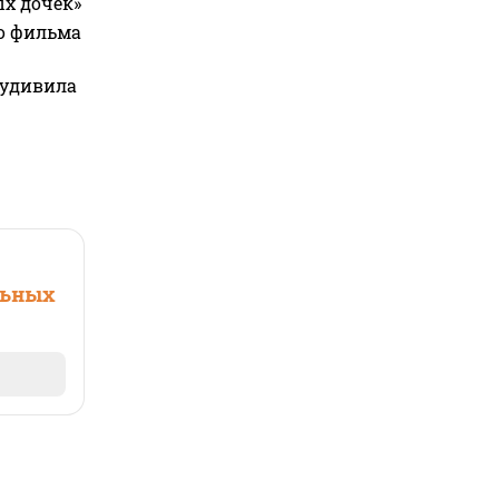
ых дочек»
го фильма
 удивила
льных