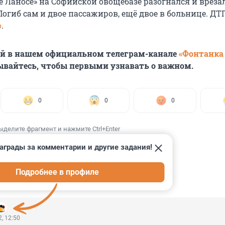
 Ланосе» на Софийской овощебазе разогнался и вреза
огиб сам и двое пассажиров, ещё двое в больнице. ДТ
о
.
ей в нашем официальном телеграм-канале
«Фонтанка
ывайтесь, чтобы первыми узнавать о важном.
0
0
0
ыделите фрагмент и нажмите Ctrl+Enter
аграды за комментарии и другие задания!
Подробнее в профиле
ИИ
3
, 12:50