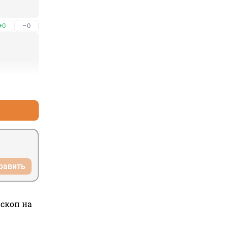
+0
–0
+0
–0
равить
оскоп на