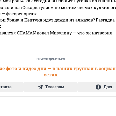
а моя роль»: как сегодня выглядит Пуговка из «Папин
овали на «Оскар»: гуляем по местам съемок культово
я — фоторепортаж
ри Урана и Нептуна идут дожди из алмазов? Разгадка
х
евался»: SHAMAN довел Мизулину — что он натворил
ПРИСОЕДИНИТЬСЯ
е фото и видео дня — в наших группах в социа
сетях
нтакте
Телеграм
Дзен