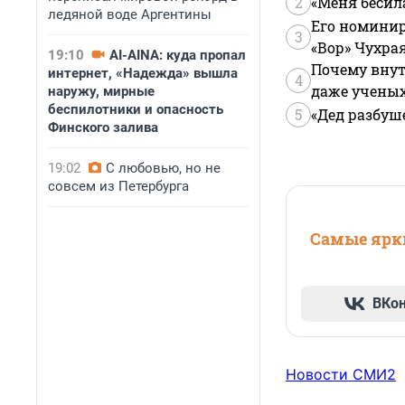
2
«Меня бесил
ледяной воде Аргентины
Его номинир
3
«Вор» Чухра
19:10
AI-AINA: куда пропал
Почему внут
интернет, «Надежда» вышла
4
даже учены
наружу, мирные
беспилотники и опасность
5
«Дед разбуш
Финского залива
19:02
С любовью, но не
совсем из Петербурга
Самые ярки
ВКо
Новости СМИ2