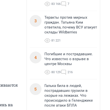
83 166
7
Теракты против мирных
3
граждан. Татьяна Ким
ответила, почему ВСУ атакует
склады Wildberries
81 221
Погибшие и пострадавшие.
4
Что известно о взрыве в
центре Москвы
80 129
216
ливаются
Галька била в людей,
5
пострадавших грузили в
скорые на лежаках. Что
происходило в Геленджике
ень на
после атаки БПЛА