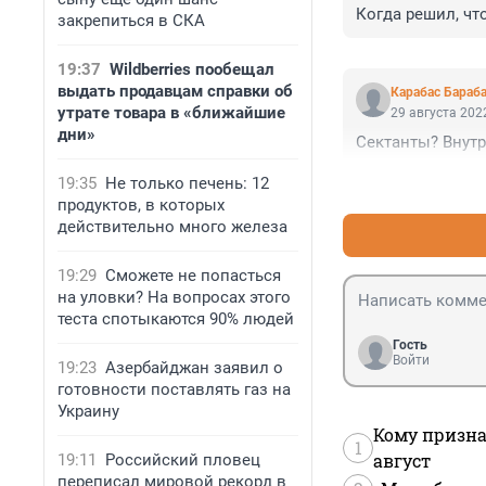
Когда решил, что
закрепиться в СКА
19:37
Wildberries пообещал
выдать продавцам справки об
Карабас Бараб
утрате товара в «ближайшие
29 августа 2022
дни»
Сектанты? Внутр
19:35
Не только печень: 12
продуктов, в которых
действительно много железа
19:29
Сможете не попасться
на уловки? На вопросах этого
теста спотыкаются 90% людей
Гость
Войти
19:23
Азербайджан заявил о
готовности поставлять газ на
Украину
Кому призна
1
август
19:11
Российский пловец
переписал мировой рекорд в