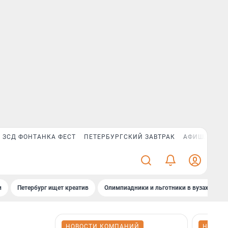
ЗСД ФОНТАНКА ФЕСТ
ПЕТЕРБУРГСКИЙ ЗАВТРАК
АФИША PLUS
и
Петербург ищет креатив
Олимпиадники и льготники в вузах СПб
НОВОСТИ КОМПАНИЙ
НОВОС