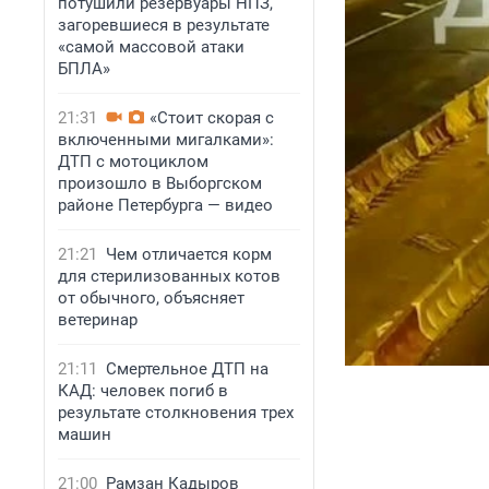
потушили резервуары НПЗ,
загоревшиеся в результате
«самой массовой атаки
БПЛА»
21:31
«Стоит скорая с
включенными мигалками»:
ДТП с мотоциклом
произошло в Выборгском
районе Петербурга — видео
21:21
Чем отличается корм
для стерилизованных котов
от обычного, объясняет
ветеринар
21:11
Смертельное ДТП на
КАД: человек погиб в
результате столкновения трех
машин
21:00
Рамзан Кадыров