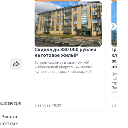
Скидка до 880 000 рублей
Группа
на готовое жильё*
клиен
застро
Теперь квартиру в сданном ЖК
област
«Образцовый квартал 14» можно
купить со специальной скидкой.
Группа А
победите
строител
Ленингра
номинац
клиенто
застройщ
километре
6 августа, 18:00
6 августа,
области»
Рио» не
орожных