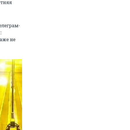
етняя
елеграм-
:
аже не