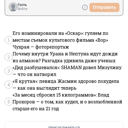
Гость
Отправить
Войти
Его номинировали на «Оскар»: гуляем по
1
местам съемок культового фильма «Вор»
Чухрая — фоторепортаж
Почему внутри Урана и Нептуна идут дожди
2
из алмазов? Разгадка удивила даже ученых
«Дед разбушевался»: SHAMAN довел Мизулину
3
— что он натворил
«Я крутая»: певица Жасмин здорово похудела
4
— как она выглядит теперь
«За месяц сбросил 15 килограммов»: Влад
5
Прохоров — о том, как худел, и о возлюбленной
старше его на 21 год