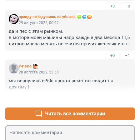
+0
–0
правду не задушишь не убьёшь
29 августа 2022, 00:02
да и пёс с этим рынком.

в моторе моей машины надо каждые два месяца 11,5 
литров масла менять не считая прочих железяк из-за 
дорог раздолбанных.

+0
–1
а впереди зима ещё...

вот за что мне такое наказание!
Pe⁴alno
28 августа 2022, 23:55
мы вернулись в 90е просто рекет выглядит по 
другому:(
+0
–0
Читать все комментарии