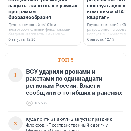
защиты животных в рамках
эксплуатацию кор
программы
комплекса «ПАТИ
биоразнообразия
квартал»
Группа компаний «А101» и
Группа компаний «КВС»
Благотворительный фонд помощи
разрешение на ввод в 
бездомным животным «НИКА»
корпуса № 2 жилого про
заключили соглашение о
Уютный квартал», расп
6 августа, 12:26
6 августа, 12:15
стратегическом сотрудничестве.
Всеволожском районе
Ленинградской области
ТОП 5
ВСУ ударили дронами и
1
ракетами по одиннадцати
регионам России. Власти
сообщили о погибших и раненых
102 973
Куда пойти 31 июля–2 августа: праздник
2
флоксов, «Пространственный сдвиг» у