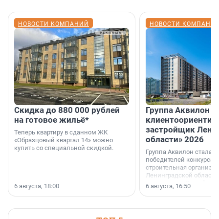
НОВОСТИ КОМПАНИЙ
НОВОСТИ КОМПАНИ
Скидка до 880 000 рублей
Группа Аквилон 
на готовое жильё*
клиентоориентир
застройщик Лени
Теперь квартиру в сданном ЖК
области» 2026
«Образцовый квартал 14» можно
купить со специальной скидкой.
Группа Аквилон стала 
победителей конкурса 
строительная организа
Ленинградской области 
номинации «Самый
6 августа, 18:00
6 августа, 16:50
клиентоориентированн
застройщик Ленинград
области».