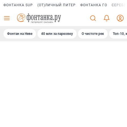
ФОНТАНКА SUP
(ОТ)ЛИЧНЫЙ ПИТЕР
ФОНТАНКА ГО
СЕРЕБР
Фонтан на Неве
40 млн за парковку
О чистоте рек
Топ-10, 