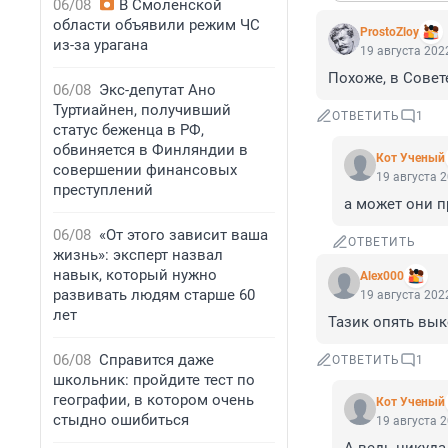
06/08
В Смоленской
области объявили режим ЧС
ProstoZloy
из-за урагана
19 августа 2022
Похоже, в Совет
06/08
Экс-депутат Ано
Туртиайнен, получивший
ОТВЕТИТЬ
1
статус беженца в РФ,
обвиняется в Финляндии в
Кот Ученый
совершении финансовых
19 августа 2
преступлений
а может они пр
06/08
«От этого зависит ваша
ОТВЕТИТЬ
жизнь»: эксперт назвал
навык, который нужно
Alex000
развивать людям старше 60
19 августа 2022
лет
Тазик опять вык
06/08
Справится даже
ОТВЕТИТЬ
1
школьник: пройдите тест по
географии, в котором очень
Кот Ученый
стыдно ошибиться
19 августа 2