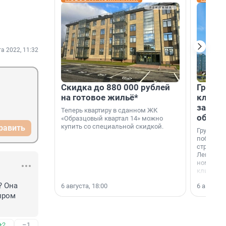
та 2022, 11:32
Скидка до 880 000 рублей
Группа
на готовое жильё*
клиен
застро
Теперь квартиру в сданном ЖК
област
«Образцовый квартал 14» можно
купить со специальной скидкой.
равить
Группа А
победите
строител
Ленингра
номинац
клиенто
застройщ
 Она 
6 августа, 18:00
6 августа,
области»
пром 
+2
–1