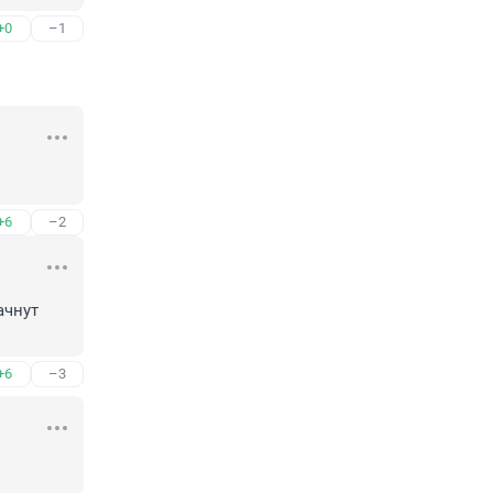
+0
–1
+6
–2
чнут 
+6
–3