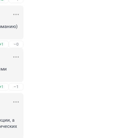
рманию) 
+1
–0
ми 
+1
–1
ции, а 
ческих 