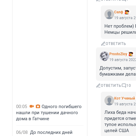
Селф
19 августа 2
Нет проблем) 
Немцы решили
ОТВЕТИТЬ
ProstoZloy
19 августа 2022
Допустим, запус
бумажками дела
ОТВЕТИТЬ
10
Кот Ученый
19 августа 2
00:05
Одного погибшего
Лиха беда нач
нашли при тушении дачного
придется отмен
дома в Гатчине
тупое использ
целей США
06/08
До последних дней