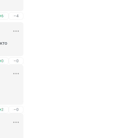
+6
–4
кто 
+0
–0
+2
–0