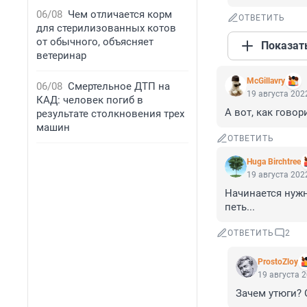
06/08
Чем отличается корм
ОТВЕТИТЬ
для стерилизованных котов
от обычного, объясняет
Показат
ветеринар
McGillavry
06/08
Смертельное ДТП на
19 августа 2022
КАД: человек погиб в
А вот, как говор
результате столкновения трех
машин
ОТВЕТИТЬ
Huga Birchtree
19 августа 2022
Начинается нужн
петь...
ОТВЕТИТЬ
2
ProstoZloy
19 августа 2
Зачем утюги? 