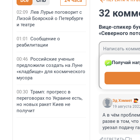
Все
СПБ
24 часа
ПЕРЕЙТИ К ПУ
32 комм
02:09
Лев Лурье поговорит с
Лизой Боярской о Петербурге
и театре
Вице-спикер бу
«Северного пот
01:01
Сообщение о
реабилитации
00:46
Российские ученые
Получай наг
предложили создать на Луне
«кладбище» для космического
Гость
мусора
Войти
00:30
Трамп: прогресс в
переговорах по Украине есть,
Эд Хэммет
но новых ракет Киев не
19 августа 2022
получит
А в чём проблема
разве в том, что
урезал подачу г
ОТВЕТИТЬ
1