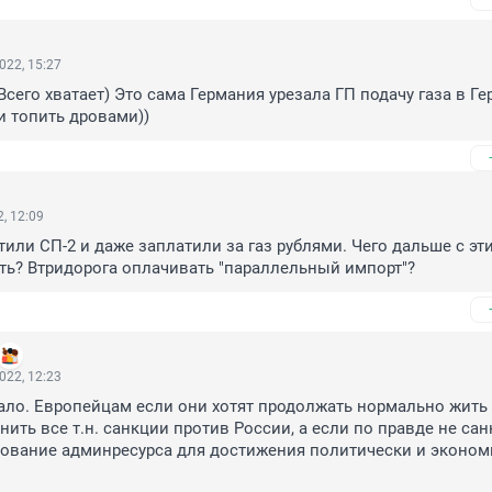
022, 15:27
Всего хватает) Это сама Германия урезала ГП подачу газа в Ге
 топить дровами))
, 12:09
тили СП-2 и даже заплатили за газ рублями. Чего дальше с эти
ть? Втридорога оплачивать "параллельный импорт"?
022, 12:23
ало. Европейцам если они хотят продолжать нормально жить 
ить все т.н. санкции против России, а если по правде не санк
ование админресурса для достижения политически и экономи