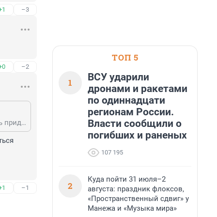
+1
–3
ТОП 5
+0
–2
ВСУ ударили
1
дронами и ракетами
по одиннадцати
регионам России.
Власти сообщили о
Лиха беда начало. Европейцам если они хотят продолжать нормально жить придется отменить все т.н. санкции против России, а если по правде не санкции, а тупое использование админресурса для достижения политически и экономических целей США
погибших и раненых
ься 
107 195
Куда пойти 31 июля–2
2
+1
–1
августа: праздник флоксов,
«Пространственный сдвиг» у
Манежа и «Музыка мира»