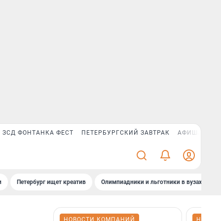
ЗСД ФОНТАНКА ФЕСТ
ПЕТЕРБУРГСКИЙ ЗАВТРАК
АФИША PLUS
и
Петербург ищет креатив
Олимпиадники и льготники в вузах СПб
НОВОСТИ КОМПАНИЙ
НОВОС