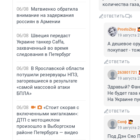
количества газа
06/08
Матвиенко обратила
внимание на задержания
ОТВЕТИТЬ
6
россиян в Армении
ProstoZloy
06/08
Швеция передаст
19 августа 2
Украине танкер Caffa,
А дешевое ору
захваченный во время
покупает - тож
следования в Петербург
ОТВЕТИТЬ
06/08
В Ярославской области
263801721
потушили резервуары НПЗ,
19 августа 2
загоревшиеся в результате
Здравый? Фант
«самой массовой атаки
Не будет газа 
БПЛА»
На Украине пу
06/08
«Стоит скорая с
ОТВЕТИТЬ
включенными мигалками»:
ДТП с мотоциклом
Селф
произошло в Выборгском
19 августа 2
районе Петербурга — видео
Под Дэн Сяо П