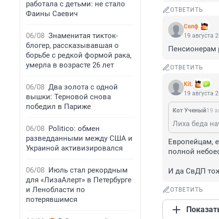
работала с детьми: не стало
ОТВЕТИТЬ
Фаины Саевич
Селф
06/08
Знаменитая тикток-
19 августа 2
блогер, рассказывавшая о
Пенсионерам 
борьбе с редкой формой рака,
умерла в возрасте 26 лет
ОТВЕТИТЬ
Kit.
06/08
Два золота с одной
19 августа 2
вышки: Терновой снова
победил в Париже
Кот Ученый
19 а
06/08
Politico: обмен
разведданными между США и
Европейцам, е
Украиной активизировался
полной небоес
06/08
Июль стал рекордным
И да СвДП тож
для «ЛизаАлерт» в Петербурге
и Ленобласти по
ОТВЕТИТЬ
потерявшимся
Показат