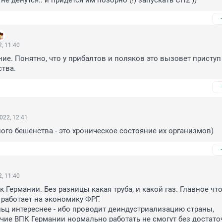
не денутся.. и придется им позорно (!) запускать СП2 ))
, 11:40
е. Понятно, что у прибалтов и поляков это вызовет приступ 
тва.
022, 12:41
ого бешенства - это хроническое состояние их организмов)
, 11:40
Германии. Без разницы какая труба, и какой газ. Главное что 
 работает на экономику ФРГ. 

льц интереснее - ибо проводит деиндустриализацию страны, 
чие ВПК Германии нормально работать не смогут без достаточ