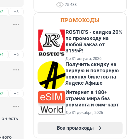
75 488
+2
–3
ПРОМОКОДЫ
ROSTIC'S - скидка 20%
по промокоду на
любой заказ от
3199₽!
+4
–6
До 31 августа, 2026
Получить скидку на
первую и повторную
покупку билетов на
Яндекс Афише
Интернет в 180+
+2
–2
странах мира без
роуминга и сим-карт
До 31 декабря, 2026
он есть 
Все промокоды
ного 