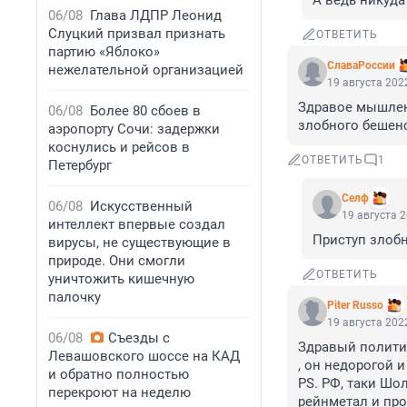
А ведь никуда 
06/08
Глава ЛДПР Леонид
Слуцкий призвал признать
ОТВЕТИТЬ
партию «Яблоко»
СлаваРоссии
нежелательной организацией
19 августа 2022
Здравое мышлени
06/08
Более 80 сбоев в
злобного бешенс
аэропорту Сочи: задержки
коснулись и рейсов в
ОТВЕТИТЬ
1
Петербург
Селф
06/08
Искусственный
19 августа 2
интеллект впервые создал
Приступ злобн
вирусы, не существующие в
природе. Они смогли
ОТВЕТИТЬ
уничтожить кишечную
палочку
Piter Russo
19 августа 2022
06/08
Съезды с
Здравый политик 
Левашовского шоссе на КАД
, он недорогой и
и обратно полностью
PS. РФ, таки Шо
перекроют на неделю
рейнметал и про