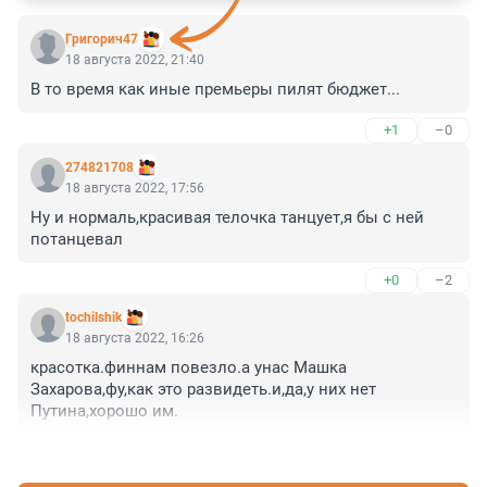
Григорич47
18 августа 2022, 21:40
В то время как иные премьеры пилят бюджет...
+1
–0
274821708
18 августа 2022, 17:56
Ну и нормаль,красивая телочка танцует,я бы с ней 
потанцевал
+0
–2
tochilshik
18 августа 2022, 16:26
красотка.финнам повезло.а унас Машка 
Захарова,фу,как это развидеть.и,да,у них нет 
Путина,хорошо им.
+3
–0