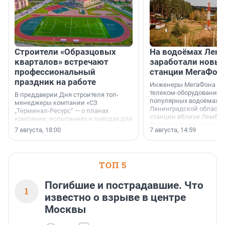
Строители «Образцовых
На водоёмах Лен
кварталов» встречают
заработали новы
профессиональный
станции МегаФон
праздник на работе
Инженеры МегаФона ус
телеком-оборудование 
В преддверии Дня строителя топ-
популярных водоёмах
менеджеры компании «СЗ
Ленинградской области
„Терминал-Ресурс“ — о планах
станции вблизи Лембол
компании, испытаниях и поводах для
Раздолинского озёр, а 
осторожного оптимизма.
7 августа, 18:00
7 августа, 14:59
недалеко от Большого Т
водопада.
ТОП 5
Погибшие и пострадавшие. Что
1
известно о взрыве в центре
Москвы