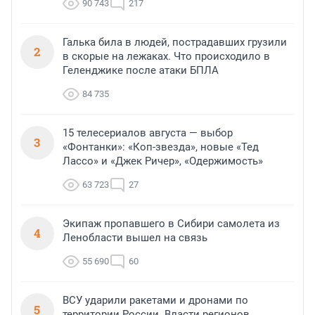
90 743
217
Галька била в людей, пострадавших грузили
2
в скорые на лежаках. Что происходило в
Геленджике после атаки БПЛА
84 735
15 телесериалов августа — выбор
3
«Фонтанки»: «Коп-звезда», новые «Тед
Лассо» и «Джек Ричер», «Одержимость»
63 723
27
Экипаж пропавшего в Сибири самолета из
4
Ленобласти вышел на связь
55 690
60
ВСУ ударили ракетами и дронами по
5
территории России. Власти регионов