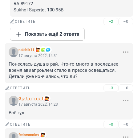
RA-89172

Sukhoi Superjet 100-95B
+2
–0
ОТВЕТИТЬ
Показать ещё 2 ответа
nalchik11
17 августа 2022, 14:31
Понеслась душа в рай. Что-то много в последнее 
время авиапроьлем стало в прессе освещаться. 
Детали уже кончились, что ли?
+3
–0
ОТВЕТИТЬ
O_p_t_i_m_i_s_t
17 августа 2022, 14:23
Всё гуд.
+0
–0
ОТВЕТИТЬ
fedorsmolov