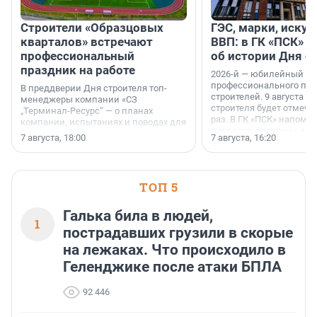
Строители «Образцовых
ГЭС, марки, искус
кварталов» встречают
ВВП: в ГК «ПСК» р
профессиональный
об истории Дня с
праздник на работе
2026-й — юбилейный го
профессионального пр
В преддверии Дня строителя топ-
строителей. 9 августа 2
менеджеры компании «СЗ
строителя будет отмечат
„Терминал-Ресурс“ — о планах
раз. В ГК «ПСК» напомни
компании, испытаниях и поводах для
появился праздник и к
осторожного оптимизма.
7 августа, 18:00
7 августа, 16:20
поменялась роль строит
ТОП 5
Галька била в людей,
1
пострадавших грузили в скорые
на лежаках. Что происходило в
Геленджике после атаки БПЛА
92 446