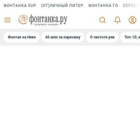
ФОНТАНКА SUP
(ОТ)ЛИЧНЫЙ ПИТЕР
ФОНТАНКА ГО
СЕРЕБР
Фонтан на Неве
40 млн за парковку
О чистоте рек
Топ-10, 