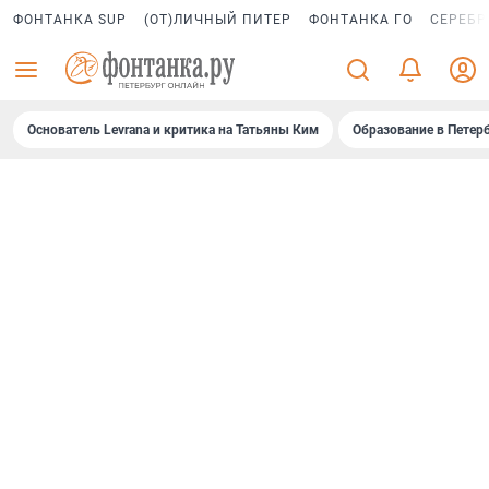
ФОНТАНКА SUP
(ОТ)ЛИЧНЫЙ ПИТЕР
ФОНТАНКА ГО
СЕРЕБР
Основатель Levrana и критика на Татьяны Ким
Образование в Петер