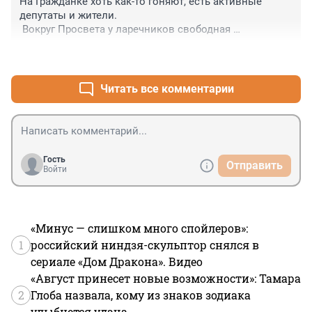
На Гражданке хоть как-то гоняют, есть активные 
депутаты и жители.

 Вокруг Просвета у ларечников свободная 
экономическая зона, городской офшор.
+1
–0
Читать все комментарии
Гость
Отправить
Войти
«Минус — слишком много спойлеров»:
1
российский ниндзя-скульптор снялся в
сериале «Дом Дракона». Видео
«Август принесет новые возможности»: Тамара
2
Глоба назвала, кому из знаков зодиака
улыбнется удача