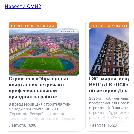
Новости СМИ2
НОВОСТИ КОМПАНИЙ
НОВОСТИ КОМПАНИ
Строители «Образцовых
ГЭС, марки, искус
кварталов» встречают
ВВП: в ГК «ПСК» р
профессиональный
об истории Дня с
праздник на работе
2026-й — юбилейный го
профессионального пр
В преддверии Дня строителя топ-
строителей. 9 августа 2
менеджеры компании «СЗ
строителя будет отмечат
„Терминал-Ресурс“ — о планах
раз. В ГК «ПСК» напомни
компании, испытаниях и поводах для
появился праздник и к
осторожного оптимизма.
7 августа, 18:00
7 августа, 16:20
поменялась роль строит