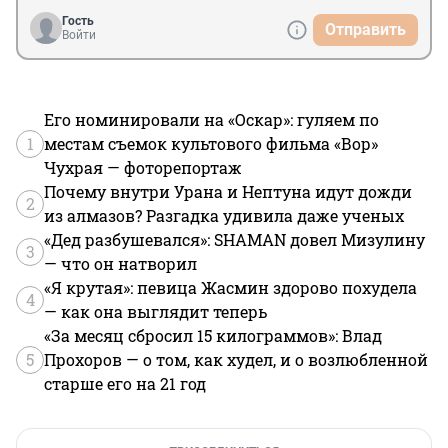
Гость
Отправить
Войти
Его номинировали на «Оскар»: гуляем по
1
местам съемок культового фильма «Вор»
Чухрая — фоторепортаж
Почему внутри Урана и Нептуна идут дожди
2
из алмазов? Разгадка удивила даже ученых
«Дед разбушевался»: SHAMAN довел Мизулину
3
— что он натворил
«Я крутая»: певица Жасмин здорово похудела
4
— как она выглядит теперь
«За месяц сбросил 15 килограммов»: Влад
5
Прохоров — о том, как худел, и о возлюбленной
старше его на 21 год