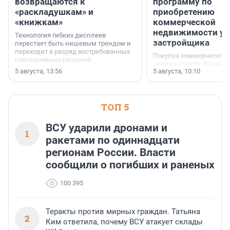
возвращаются к
программу по
«раскладушкам» и
приобретению
«книжкам»
коммерческой
недвижимости у
Технология гибких дисплеев
застройщика
перестает быть нишевым трендом и
переходит в разряд востребованных
Покупка коммерческой
повседневных решений.
недвижимости финанс
5 августа, 13:56
5 августа, 10:10
инструмент, доступный
предпринимателей. Буд
офис, склад, торговое 
или готовый арендный 
ТОП 5
успех сделки зависит о
выбора объекта и грамо
финансирования.
ВСУ ударили дронами и
1
ракетами по одиннадцати
регионам России. Власти
сообщили о погибших и раненых
100 395
Теракты против мирных граждан. Татьяна
2
Ким ответила, почему ВСУ атакует склады