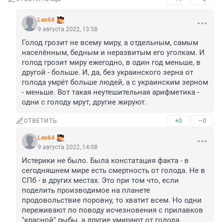
Leo64
9 августа 2022, 13:58
Голод грозит не всему миру, а отдельным, самым 
населённым, бедным и неразвитым его уголкам. И 
голод грозит миру ежегодно, в один год меньше, в 
другой - больше. И, да, без украинского зерна от 
голода умрёт больше людей, а с украинским зерном 
- меньше. Вот такая неутешительная арифметика - 
одни с голоду мрут, другие жируют.
+0
–0
ОТВЕТИТЬ
Leo64
9 августа 2022, 14:08
Истерики не было. Была констатация факта - в 
сегодняшнем мире есть смертность от голода. Не в 
СПб - в других местах. Это при том что, если 
поделить производимое на планете 
продовольствие поровну, то хватит всем. Но одни 
переживают по поводу исчезновения с прилавков 
"красной" рыбы, а другие умирают от голода.