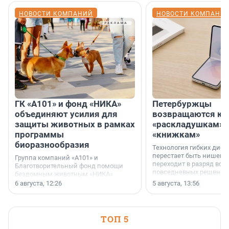
НОВОСТИ КОМПАНИЙ
НОВОСТИ КОМПАНИ
ГК «А101» и фонд «НИКА»
Петербуржцы
объединяют усилия для
возвращаются к
защиты животных в рамках
«раскладушкам» 
программы
«книжкам»
биоразнообразия
Технология гибких дисп
перестает быть нишевы
Группа компаний «А101» и
переходит в разряд вос
Благотворительный фонд помощи
повседневных решений
бездомным животным «НИКА»
заключили соглашение о
6 августа, 12:26
5 августа, 13:56
стратегическом сотрудничестве.
ТОП 5