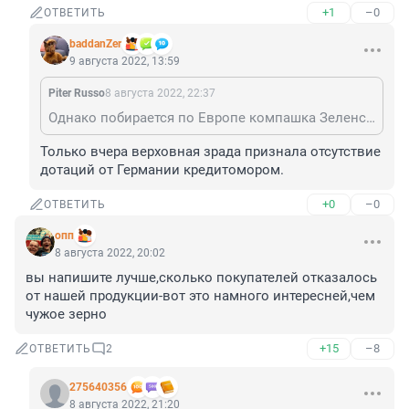
+1
–0
ОТВЕТИТЬ
baddanZer
9 августа 2022, 13:59
Piter Russo
8 августа 2022, 22:37
Однако побирается по Европе компашка Зеленского чего-то. Сегодня опять ныли что им помощь от ЕК не переводят
Только вчера верховная зрада признала отсутствие 
дотаций от Германии кредитомором.
+0
–0
ОТВЕТИТЬ
опп
8 августа 2022, 20:02
вы напишите лучше,сколько покупателей отказалось 
от нашей продукции-вот это намного интересней,чем 
чужое зерно
+15
–8
ОТВЕТИТЬ
2
275640356
8 августа 2022, 21:20