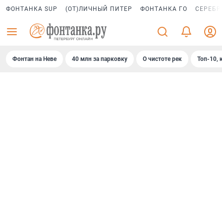
ФОНТАНКА SUP
(ОТ)ЛИЧНЫЙ ПИТЕР
ФОНТАНКА ГО
СЕРЕБР
Фонтан на Неве
40 млн за парковку
О чистоте рек
Топ-10, 