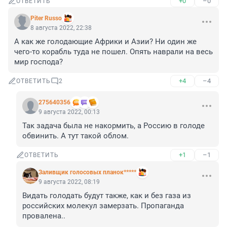
+0
–0
ОТВЕТИТЬ
Piter Russo
8 августа 2022, 22:38
А как же голодающие Африки и Азии? Ни один же 
чего-то корабль туда не пошел. Опять наврали на весь 
мир господа?
+4
–4
ОТВЕТИТЬ
2
275640356
9 августа 2022, 00:13
Так задача была не накормить, а Россию в голоде 
обвинить. А тут такой облом.
+1
–1
ОТВЕТИТЬ
Заливщик голосовых планок*****
9 августа 2022, 08:19
Видать голодать будут также, как и без газа из 
российских молекул замерзать. Пропаганда 
провалена..