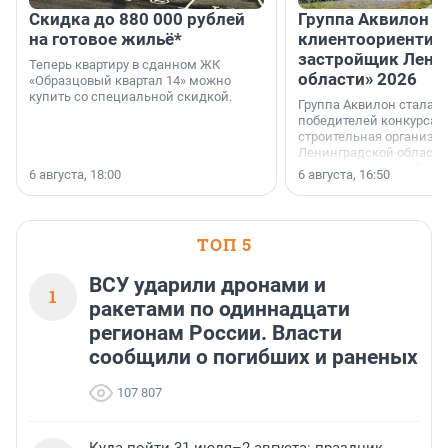
Скидка до 880 000 рублей
Группа Аквилон 
на готовое жильё*
клиентоориентир
застройщик Лени
Теперь квартиру в сданном ЖК
области» 2026
«Образцовый квартал 14» можно
купить со специальной скидкой.
Группа Аквилон стала 
победителей конкурса 
строительная организа
Ленинградской области 
номинации «Самый
6 августа, 18:00
6 августа, 16:50
клиентоориентированн
застройщик Ленинград
области».
ТОП 5
ВСУ ударили дронами и
1
ракетами по одиннадцати
регионам России. Власти
сообщили о погибших и раненых
107 807
Куда пойти 31 июля–2 августа: праздник