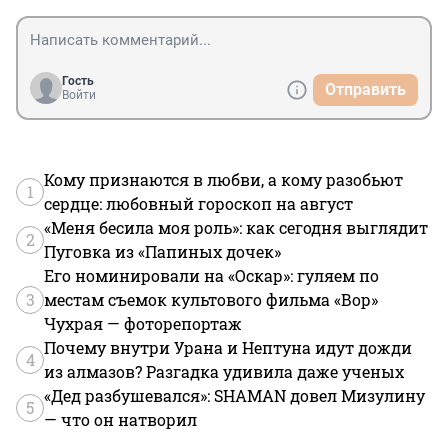
Гость
Отправить
Войти
Кому признаются в любви, а кому разобьют
1
сердце: любовный гороскоп на август
«Меня бесила моя роль»: как сегодня выглядит
2
Пуговка из «Папиных дочек»
Его номинировали на «Оскар»: гуляем по
3
местам съемок культового фильма «Вор»
Чухрая — фоторепортаж
Почему внутри Урана и Нептуна идут дожди
4
из алмазов? Разгадка удивила даже ученых
«Дед разбушевался»: SHAMAN довел Мизулину
5
— что он натворил