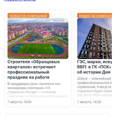
НОВОСТИ КОМПАНИЙ
НОВОСТИ КОМПАНИ
Строители «Образцовых
ГЭС, марки, искус
кварталов» встречают
ВВП: в ГК «ПСК» р
профессиональный
об истории Дня с
праздник на работе
2026-й — юбилейный го
профессионального пр
В преддверии Дня строителя топ-
строителей. 9 августа 2
менеджеры компании «СЗ
строителя будет отмечат
„Терминал-Ресурс“ — о планах
раз. В ГК «ПСК» напомни
компании, испытаниях и поводах для
появился праздник и к
осторожного оптимизма.
7 августа, 18:00
7 августа, 16:20
поменялась роль строит