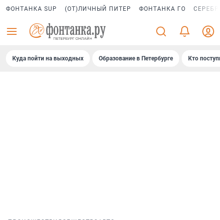
ФОНТАНКА SUP
(ОТ)ЛИЧНЫЙ ПИТЕР
ФОНТАНКА ГО
СЕРЕБР
Куда пойти на выходных
Образование в Петербурге
Кто поступ