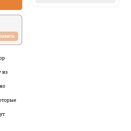
равить
ор
 из
но
которые
ут