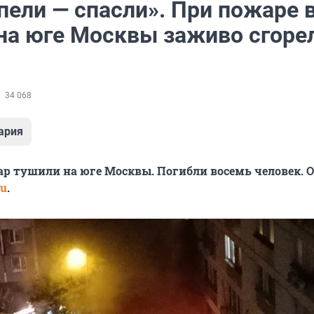
пели — спасли». При пожаре 
 на юге Москвы заживо сгоре
34 068
ария
р тушили на юге Москвы. Погибли восемь человек. О
ru
.