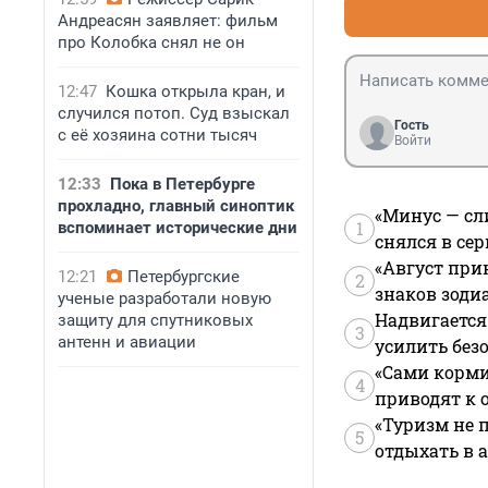
Андреасян заявляет: фильм
про Колобка снял не он
12:47
Кошка открыла кран, и
случился потоп. Суд взыскал
Гость
с её хозяина сотни тысяч
Войти
12:33
Пока в Петербурге
прохладно, главный синоптик
«Минус — сл
1
вспоминает исторические дни
снялся в се
«Август при
12:21
Петербургские
2
знаков зоди
ученые разработали новую
Надвигается
защиту для спутниковых
3
антенн и авиации
усилить без
«Сами корми
4
приводят к 
«Туризм не 
5
отдыхать в а