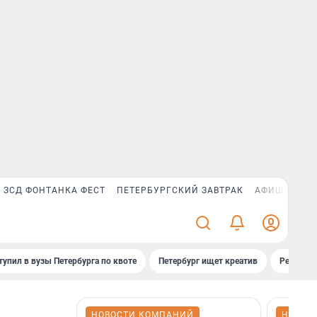
ЗСД ФОНТАНКА ФЕСТ
ПЕТЕРБУРГСКИЙ ЗАВТРАК
АФИША PLUS
тупил в вузы Петербурга по квоте
Петербург ищет креатив
Рейтинги
НОВОСТИ КОМПАНИЙ
НОВОС