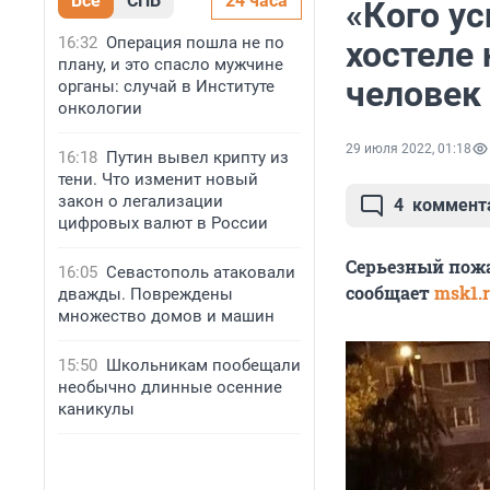
Все
СПБ
24 часа
«Кого ус
16:32
Операция пошла не по
хостеле
плану, и это спасло мужчине
человек
органы: случай в Институте
онкологии
29 июля 2022, 01:18
16:18
Путин вывел крипту из
тени. Что изменит новый
закон о легализации
4
коммент
цифровых валют в России
Серьезный пожа
16:05
Севастополь атаковали
сообщает
msk1.
дважды. Повреждены
множество домов и машин
15:50
Школьникам пообещали
необычно длинные осенние
каникулы