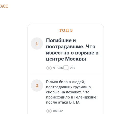
ТАСС
ТОП 5
Погибшие и
1
пострадавшие. Что
известно о взрыве в
центре Москвы
91 936
217
Галька била в людей,
2
пострадавших грузили в
скорые на лежаках. Что
происходило в Геленджике
после атаки БПЛА
85 842