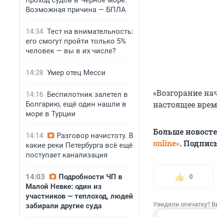
проход судов в Черное море.
Возможная причина — БПЛА
14:34
Тест на внимательность:
его смогут пройти только 5%
человек — вы в их числе?
14:28
Умер отец Месси
«Возгорание нач
14:16
Беспилотник залетел в
настоящее врем
Болгарию, ещё один нашли в
море в Турции
Больше новост
14:14
Разговор начистоту. В
online»
. Подпис
какие реки Петербурга всё ещё
поступает канализация
14:03
Подробности ЧП в
0
Малой Невке: один из
участников — теплоход, людей
Увидели опечатку? В
забирали другие суда