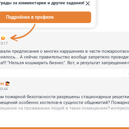
грады за комментарии и другие задания!
Подробнее в профиле
ИИ
4
10:17
авали предписания о многих нарушениях в части пожароопасн
нялось... А сейчас правительство вообще запретило проводит
!!! "Нельзя кошмарить бизнес". Вот, и результат запрещения-г
ова
03:44
ам пожарной безопасности разрешены стационарные решетки 
мещений особенно хостелов-в сущности общежитий? Пожарна
решение на проживание людей в таких помещениях?-интересно