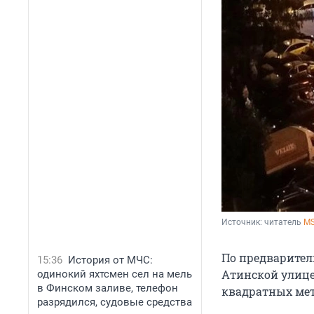
Источник: 
читатель 
MS
По предварител
15:36
История от МЧС:
Атинской улице
одинокий яхтсмен сел на мель
в Финском заливе, телефон
квадратных мет
разрядился, судовые средства