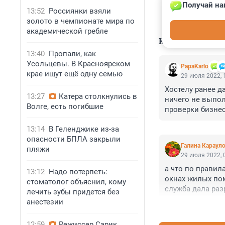
Получай на
13:52
Россиянки взяли
золото в чемпионате мира по
академической гребле
КОММЕНТАР
13:40
Пропали, как
Усольцевы. В Красноярском
PapaKarlo
крае ищут ещё одну семью
29 июля 2022, 
Хостелу ранее д
13:27
Катера столкнулись в
ничего не выпол
Волге, есть погибшие
проверки бизнеса
людей
13:14
В Геленджике из-за
опасности БПЛА закрыли
Галина Караул
пляжи
29 июля 2022, 
а что по правил
13:12
Надо потерпеть:
окнах жилых по
стоматолог объяснил, кому
служба дала раз
лечить зубы придется без
сколько?
анестезии
12:59
Режиссер Сарик