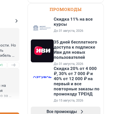
ПРОМОКОДЫ
Скидка 11% на все
курсы
До 31 августа, 2026
35 дней бесплатного
ости. Но 
доступа к подписке
ь 
Иви для новых
ибель 
пользователей
До 31 августа, 2026
+1
–0
Скидка 20% от 4 000
₽, 30% от 7 000 ₽ и
40% от 12 000 ₽ на
первый и все
на 
повторные заказы по
я 
промокоду ТРЕНД
 за 
До 15 августа, 2026
+2
–1
Все промокоды