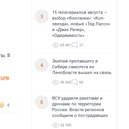
15 телесериалов августа —
3
выбор «Фонтанки»: «Коп-
звезда», новые «Тед Лассо»
и «Джек Ричер»,
«Одержимость»
65 491
27
ты. В
Экипаж пропавшего в
4
Сибири самолета из
Ленобласти вышел на связь
 SPB
56 505
60
ВСУ ударили ракетами и
5
дронами по территории
0
России. Власти регионов
сообщили о пострадавших
53 769