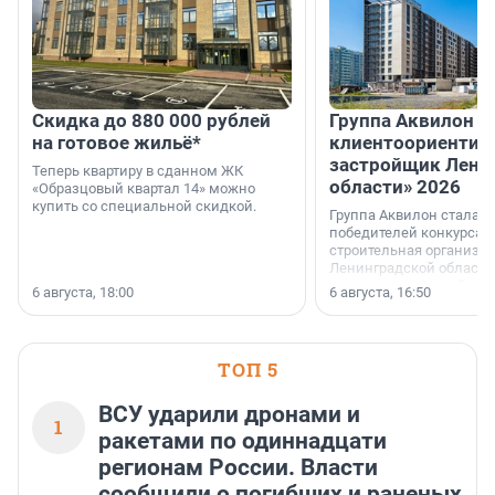
Скидка до 880 000 рублей
Группа Аквилон 
на готовое жильё*
клиентоориентир
застройщик Лени
Теперь квартиру в сданном ЖК
области» 2026
«Образцовый квартал 14» можно
купить со специальной скидкой.
Группа Аквилон стала 
победителей конкурса 
строительная организа
Ленинградской области 
номинации «Самый
6 августа, 18:00
6 августа, 16:50
клиентоориентированн
застройщик Ленинград
области».
ТОП 5
ВСУ ударили дронами и
1
ракетами по одиннадцати
регионам России. Власти
сообщили о погибших и раненых