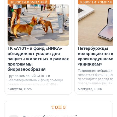
НОВОСТИ КОМПАНИЙ
НОВОСТИ КОМПАНИ
ГК «А101» и фонд «НИКА»
Петербуржцы
объединяют усилия для
возвращаются к
защиты животных в рамках
«раскладушкам» 
программы
«книжкам»
биоразнообразия
Технология гибких дисп
перестает быть нишевы
Группа компаний «А101» и
переходит в разряд вос
Благотворительный фонд помощи
повседневных решений
бездомным животным «НИКА»
заключили соглашение о
6 августа, 12:26
5 августа, 13:56
стратегическом сотрудничестве.
ТОП 5