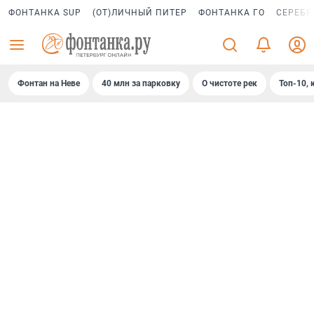
ФОНТАНКА SUP
(ОТ)ЛИЧНЫЙ ПИТЕР
ФОНТАНКА ГО
СЕРЕБР
Фонтан на Неве
40 млн за парковку
О чистоте рек
Топ-10, 